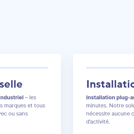
selle
Installati
industriel
– les
Installation plug-
es marques et tous
minutes. Notre solu
vec ou sans
nécessite aucune c
d’activité.