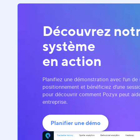
Découvrez not
système
en action
Planifiez une démonstration avec l’un de
positionnement et bénéficiez d’une sessio
pour découvrir comment Pozyx peut aide
entreprise.
Planifier une démo