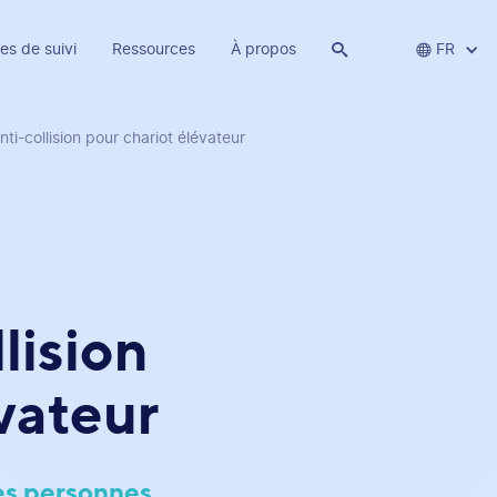
es de suivi
Ressources
À propos


FR
ti-collision pour chariot élévateur
lision
vateur
es personnes.