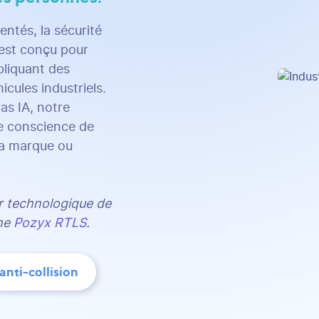
entés, la sécurité
 est conçu pour
pliquant des
icules industriels.
as IA, notre
te conscience de
 la marque ou
r technologique de
ème
Pozyx RTLS
.
’anti-collision