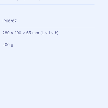
IP66/67
280 × 100 × 65 mm (L × l × h)
400 g