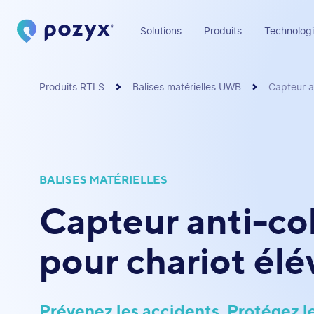
Solutions
Produits
Technologi
Produits RTLS
Balises matérielles UWB
Capteur an
BALISES MATÉRIELLES
Capteur anti-col
pour chariot élé
Prévenez les accidents. Protégez l