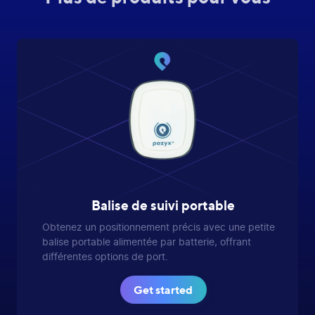
Balise de suivi portable
Obtenez un positionnement précis avec une petite
balise portable alimentée par batterie, offrant
différentes options de port.
Get started