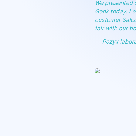
We presented o
Genk today. Le
customer Salco
fair with our bo
— Pozyx labor