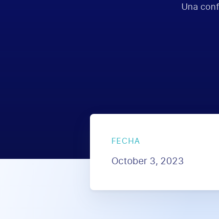
Una confe
FECHA
October 3, 2023