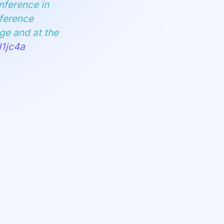
nference in
eference
ge and at the
H1jc4a