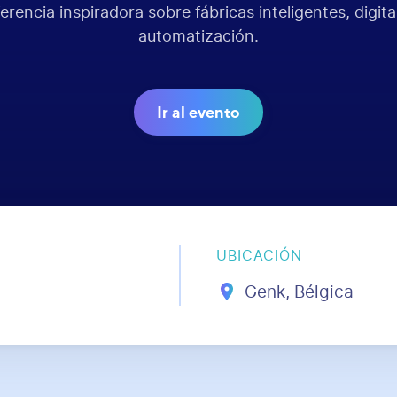
rencia inspiradora sobre fábricas inteligentes, digita
automatización.
Ir al evento
UBICACIÓN
Genk, Bélgica