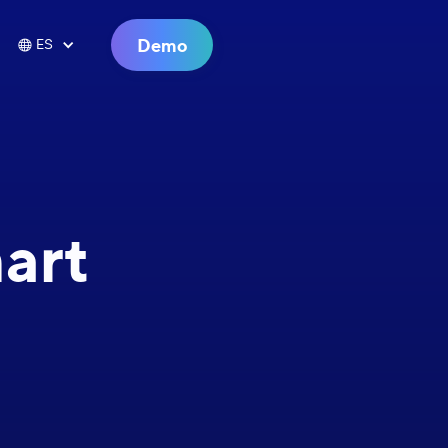
Demo

ES
art