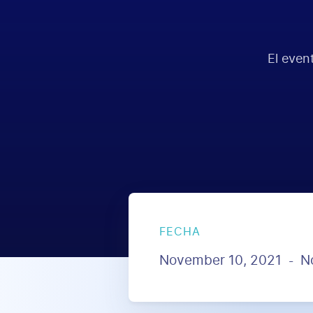
El even
FECHA
November 10, 2021
N
-