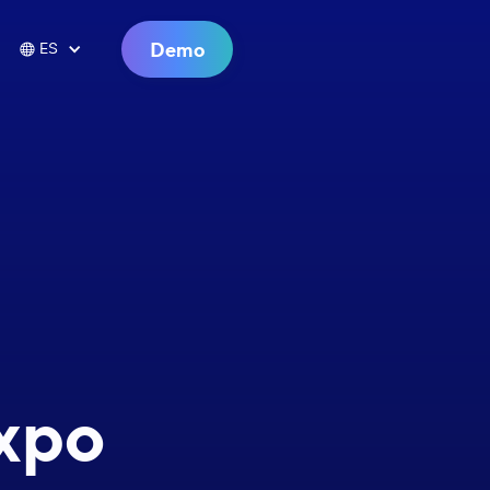
Demo

ES
xpo