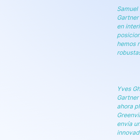
Samuel 
Gartner
en inter
posicio
hemos r
robusta
Yves Gh
Gartner
ahora p
Greenvil
envía u
innovado