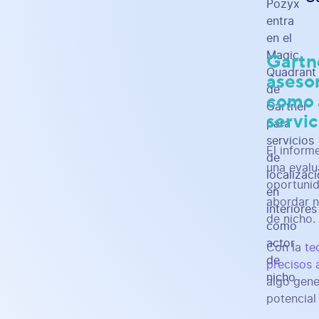
Gartne
asesor
como 
servic
El inform
una evalu
oportunid
abordar n
de nicho.
Con la
te
precisos 
algo gene
potencial