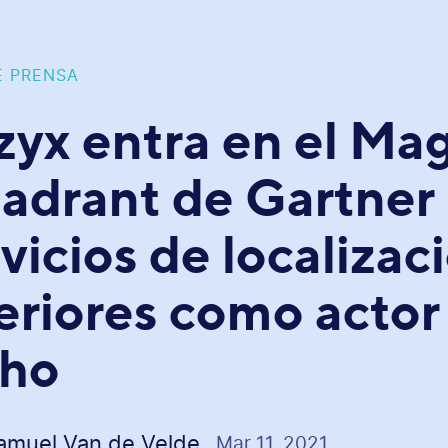
E PRENSA
zyx entra en el Mag
adrant de Gartner
vicios de localizac
eriores como actor
cho
amuel Van de Velde
Mar 11, 2021