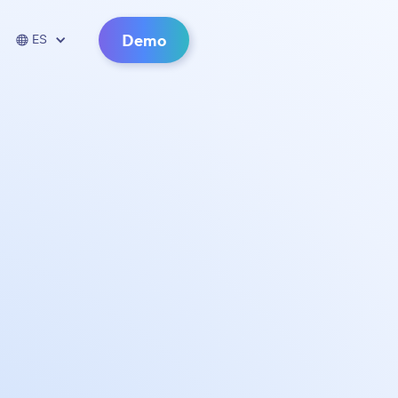
Demo

ES