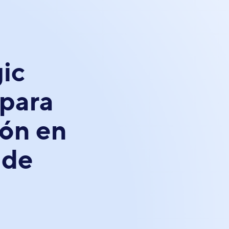
ic
 para
ión en
 de