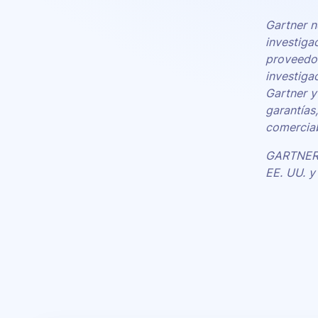
Gartner n
investiga
proveedor
investiga
Gartner y
garantías
comerciab
GARTNER e
EE. UU. y