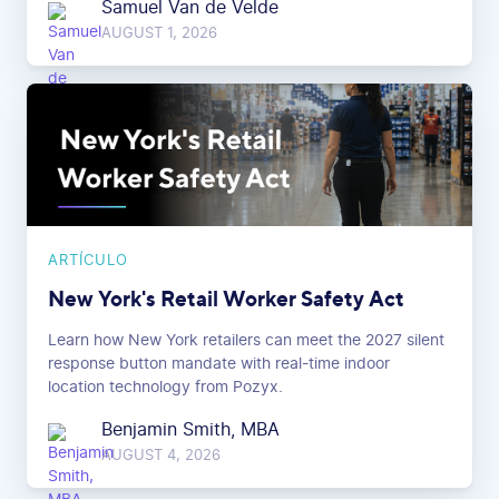
Samuel Van de Velde
AUGUST 1, 2026
ARTÍCULO
New York's Retail Worker Safety Act
Learn how New York retailers can meet the 2027 silent
response button mandate with real-time indoor
location technology from Pozyx.
Benjamin Smith, MBA
AUGUST 4, 2026