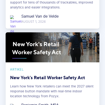
support for tens of thousands of trackables, improved
analytics and easier integrations.
Samuel Van de Velde
AUGUST 1, 2026
ARTIKEL
New York's Retail Worker Safety Act
Learn how New York retailers can meet the 2027 silent
response button mandate with real-time indoor
location technology from Pozyx.