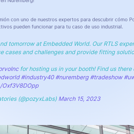
 en Núremberg!
nión con uno de nuestros expertos para descubrir cómo P
tivos pueden funcionar para tu caso de uso industrial.
and tomorrow at Embedded World. Our RTLS expert
e cases and challenges and provide fitting soluti
rvoInc
for hosting us in your booth! Find us there
dworld
#industry40
#nuremberg
#tradeshow
#u
om/Oxf3V8DOpp
atories (@pozyxLabs)
March 15, 2023