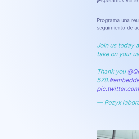
¡Esperamos verte
Programa una reu
seguimiento de ac
Join us today 
take on your us
Thank you
@Qo
578.
#embedde
pic.twitter.c
— Pozyx labor