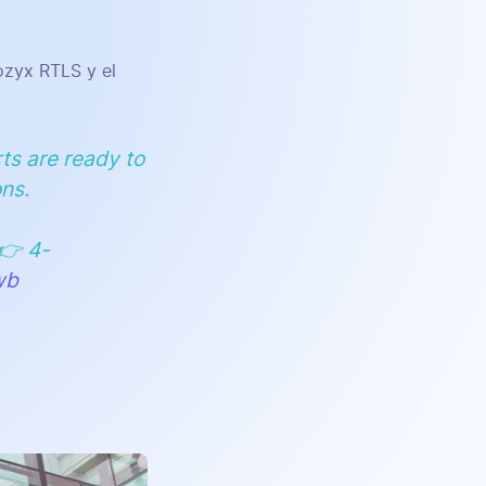
ozyx RTLS y el
s are ready to
ons.
 👉 4-
wb