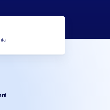
nia
ará