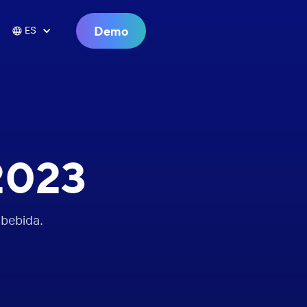
Demo

ES
2023
bebida.