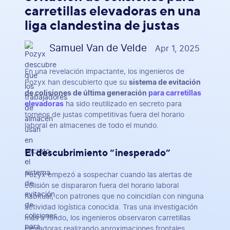
carretillas elevadoras en una
liga clandestina de justas
Samuel Van de Velde
Apr 1, 2025
En una revelación impactante, los ingenieros de
Pozyx han descubierto que su
sistema de evitación
de colisiones de última generación
para carretillas
elevadoras
ha sido reutilizado en secreto para
torneos de justas competitivas fuera del horario
laboral en almacenes de todo el mundo.
El descubrimiento “inesperado”
Pozyx empezó a sospechar cuando las alertas de
colisión se dispararon fuera del horario laboral
habitual, con patrones que no coincidían con ninguna
actividad logística conocida. Tras una investigación
más a fondo, los ingenieros observaron carretillas
elevadoras realizando aproximaciones frontales