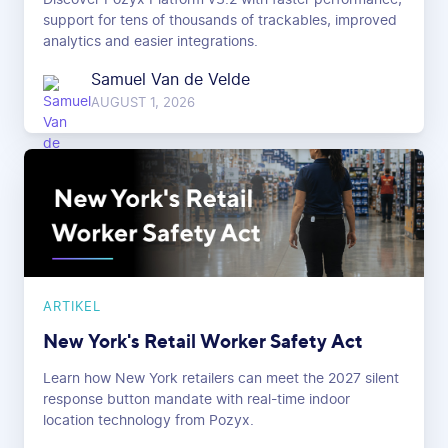
support for tens of thousands of trackables, improved
analytics and easier integrations.
Samuel Van de Velde
AUGUST 1, 2026
ARTIKEL
New York's Retail Worker Safety Act
Learn how New York retailers can meet the 2027 silent
response button mandate with real-time indoor
location technology from Pozyx.