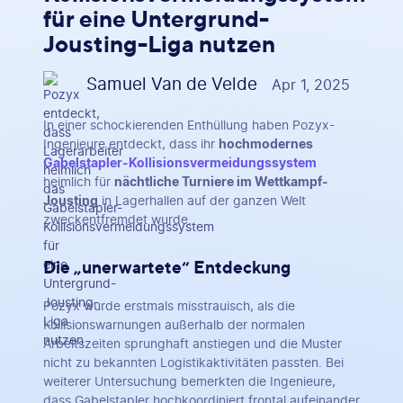
für eine Untergrund-
Jousting-Liga nutzen
Samuel Van de Velde
Apr 1, 2025
In einer schockierenden Enthüllung haben Pozyx-
Ingenieure entdeckt, dass ihr
hochmodernes
Gabelstapler-Kollisionsvermeidungssystem
heimlich für
nächtliche Turniere im Wettkampf-
Jousting
in Lagerhallen auf der ganzen Welt
zweckentfremdet wurde.
Die „unerwartete“ Entdeckung
Pozyx wurde erstmals misstrauisch, als die
Kollisionswarnungen außerhalb der normalen
Arbeitszeiten sprunghaft anstiegen und die Muster
nicht zu bekannten Logistikaktivitäten passten. Bei
weiterer Untersuchung bemerkten die Ingenieure,
dass Gabelstapler hochkoordiniert frontal aufeinander