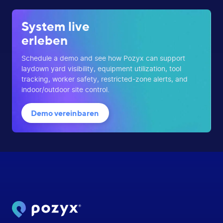
System live
erleben
Schedule a demo and see how Pozyx can support
laydown yard visibility, equipment utilization, tool
tracking, worker safety, restricted-zone alerts, and
indoor/outdoor site control.
Demo vereinbaren