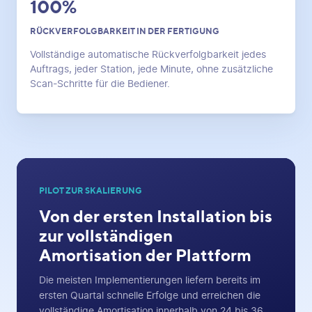
100%
RÜCKVERFOLGBARKEIT IN DER FERTIGUNG
Vollständige automatische Rückverfolgbarkeit jedes
Auftrags, jeder Station, jede Minute, ohne zusätzliche
Scan-Schritte für die Bediener.
PILOT ZUR SKALIERUNG
Von der ersten Installation bis
zur vollständigen
Amortisation der Plattform
Die meisten Implementierungen liefern bereits im
ersten Quartal schnelle Erfolge und erreichen die
vollständige Amortisation innerhalb von 24 bis 36