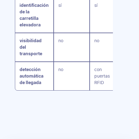
identificación
sí
sí
no
de la
carretilla
elevadora
visibilidad
no
no
sí
del
transporte
detección
no
con
sí, con
automática
puertas
Blueto
de llegada
RFID