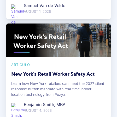
Samuel Van de Velde
AUGUST 1, 2026
ARTÍCULO
New York's Retail Worker Safety Act
Learn how New York retailers can meet the 2027 silent
response button mandate with real-time indoor
location technology from Pozyx.
Benjamin Smith, MBA
AUGUST 4, 2026