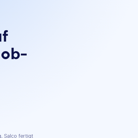
uf
Job-
 Salco fertigt