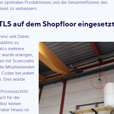
es optimalen Produktmixes und die Gesamteffizienz des
sses zu verbessern.
TLS auf dem Shopfloor eingesetz
renz und Daten
ulation zu
Salco mehrere
t wurde erwogen,
en mit Scancodes
ie Mitarbeitenden
e Codes bei jedem
n. Dies würde
t
Prozessschritt
uch für die
lbst keinen
rüber hinaus ist