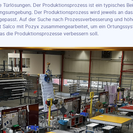
Türlösungen. Der Produktionsprozess ist ein typisches Beis
ngsumgebung. Der Produktionsprozess wird jeweils an das 
gepasst. Auf der Suche nach Prozessverbesserung und höh
hat Salco mit Pozyx zusammengearbeitet, um ein Ortungssy
as die Produktionsprozesse verbessern soll.