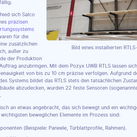
ällig.
hied sich Salco
ines
präzisen
Ortungssystems
aren für die
ine zusätzlichen
Bild eines installierten RTL
ich, außer zu
de der Produktion
 Auftrag anzubringen. Mit dem Pozyx UWB RTLS lassen sic
Genauigkeit von bis zu 10 cm präzise verfolgen. Aufgrund d
 des Systems bildet das RTLS stets den tatsächlichen Zustan
bäude abzudecken, wurden 22 feste Sensoren (sogenannte
.
isch an etwas angebracht, das sich bewegt und ein wichtige
e wichtigsten beweglichen Elemente im Prozess sind:
onenten (Beispiele: Paneele, Türblattprofile, Rahmen).