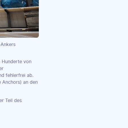
S-Ankers
h Hunderte von
er
d fehlerfrei ab.
 Anchors) an den
r Teil des