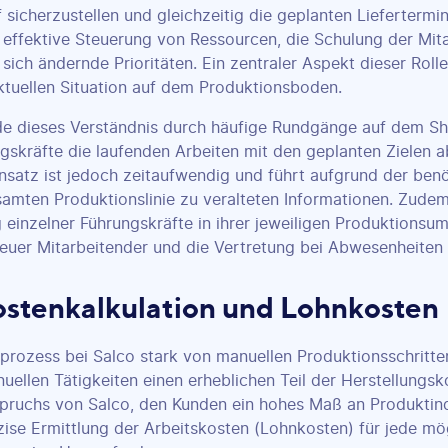
 sicherzustellen und gleichzeitig die geplanten Liefertermin
effektive Steuerung von Ressourcen, die Schulung der Mit
ich ändernde Prioritäten. Ein zentraler Aspekt dieser Rolle 
ktuellen Situation auf dem Produktionsboden.
e dieses Verständnis durch häufige Rundgänge auf dem Sho
gskräfte die laufenden Arbeiten mit den geplanten Zielen a
nsatz ist jedoch zeitaufwendig und führt aufgrund der benöt
amten Produktionslinie zu veralteten Informationen. Zudem
 einzelner Führungskräfte in ihrer jeweiligen Produktions
uer Mitarbeitender und die Vertretung bei Abwesenheiten 
ostenkalkulation und Lohnkosten
prozess bei Salco stark von manuellen Produktionsschritten
ellen Tätigkeiten einen erheblichen Teil der Herstellungsk
ruchs von Salco, den Kunden ein hohes Maß an Produktindi
äzise Ermittlung der Arbeitskosten (Lohnkosten) für jede mö