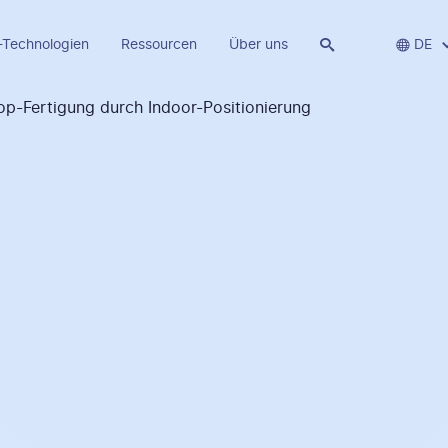
-Technologien
Ressourcen
Über uns


DE