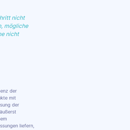
ritt nicht
n, mögliche
ne nicht
ienz der
ukte mit
ssung der
 äußerst
inem
sungen liefern,