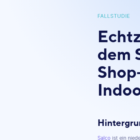
FALLSTUDIE
Echtz
dem S
Shop-
Indoo
Hintergr
Salco
ist ein nied