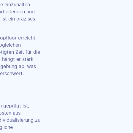
e einzuhalten.
arbeitenden und
ist ein präzises
pfloor erreicht,
bgleichen
igten Zeit für die
 hängt er stark
umgebung ab, was
erschwert.
 geprägt ist,
osten aus.
vidualisierung zu
gliche