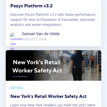
Pozyx Platform v3.2
Discover Pozyx Platform v3.2 with faster performance,
support for tens of thousands of trackables, improved
analytics and easier integrations.
Samuel Van de Velde
AUGUST 1, 2026
ARTIKEL
New York's Retail Worker Safety Act
Learn how New York retailers can meet the 2027 silent