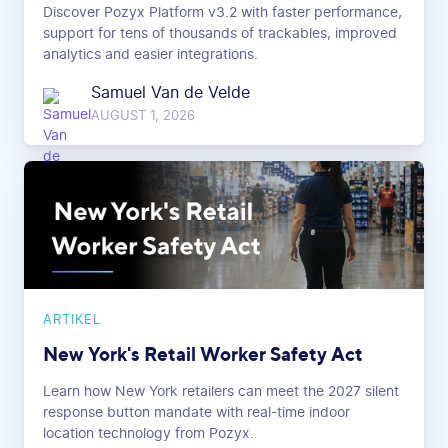
Discover Pozyx Platform v3.2 with faster performance,
support for tens of thousands of trackables, improved
analytics and easier integrations.
Samuel Van de Velde
AUGUST 1, 2026
ARTIKEL
New York's Retail Worker Safety Act
Learn how New York retailers can meet the 2027 silent
response button mandate with real-time indoor
location technology from Pozyx.