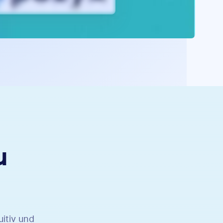
u
uitiv und