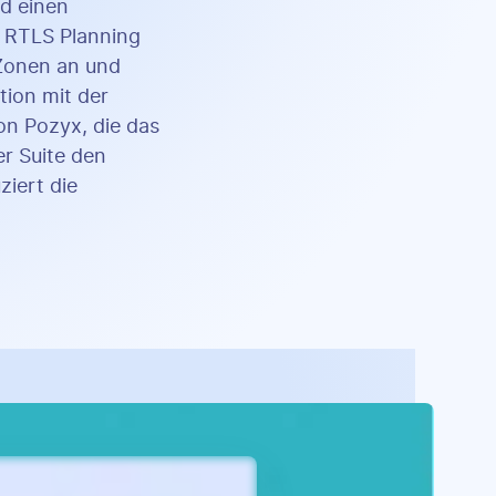
nd einen
e RTLS Planning
 Zonen an und
tion mit der
n Pozyx, die das
er Suite den
iert die