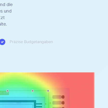
und die
es und
tzt
lte.
Präzise Budgetangaben