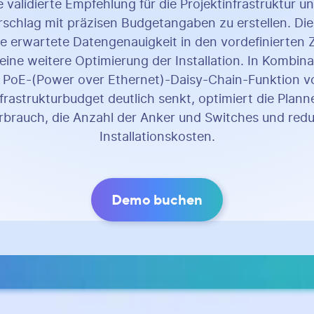
 validierte Empfehlung für die Projektinfrastruktur u
orschlag mit präzisen Budgetangaben zu erstellen. Di
die erwartete Datengenauigkeit in den vordefinierten
eine weitere Optimierung der Installation. In Kombina
 PoE-(Power over Ethernet)-Daisy-Chain-Funktion vo
rastrukturbudget deutlich senkt, optimiert die Plann
rbrauch, die Anzahl der Anker und Switches und reduz
Installationskosten.
Demo buchen