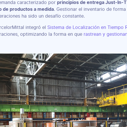
demanda caracterizado por
principios de entrega Just-In-T
so de productos a medida
. Gestionar el inventario de forma 
peraciones ha sido un desafío constante.
rcelorMittal integró el
Sistema de Localización en Tiempo 
raciones, optimizando la forma en que
rastrean y gestionan