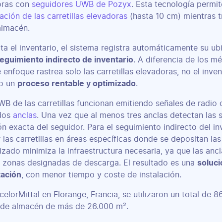
doras con
seguidores UWB de Pozyx
. Esta tecnología permi
ación de las carretillas elevadoras
(hasta 10 cm) mientras t
almacén.
a el inventario, el sistema registra automáticamente su ub
eguimiento indirecto de inventario
. A diferencia de los m
e enfoque rastrea solo las carretillas elevadoras, no el inven
do un
proceso rentable y optimizado
.
B de las carretillas funcionan emitiendo señales de radio
ados
anclas
. Una vez que al menos tres anclas detectan las s
ón exacta del seguidor. Para el seguimiento indirecto del in
 las carretillas en áreas específicas donde se depositan la
zado minimiza la infraestructura necesaria, ya que las ancl
 zonas designadas de descarga. El resultado es una
soluci
tación
, con menor tiempo y coste de instalación.
celorMittal en Florange, Francia, se utilizaron un total de 8
o de almacén de más de 26.000 m².