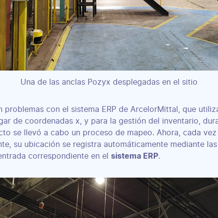
Una de las anclas Pozyx desplegadas en el sitio
in problemas con el sistema ERP de ArcelorMittal, que utili
gar de coordenadas x, y para la gestión del inventario, dur
cto se llevó a cabo un proceso de mapeo. Ahora, cada vez
nte, su ubicación se registra automáticamente mediante la
 entrada correspondiente en el
sistema ERP
.