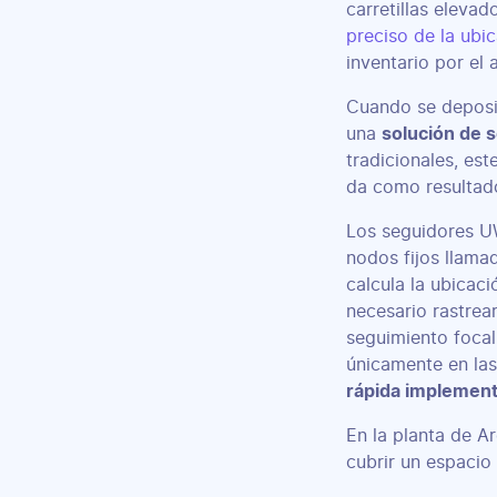
carretillas eleva
preciso de la ubic
inventario por el 
Cuando se deposit
una
solución de s
tradicionales, est
da como resulta
Los seguidores UW
nodos fijos llam
calcula la ubicaci
necesario rastrear
seguimiento focali
únicamente en las
rápida implemen
En la planta de Ar
cubrir un espaci