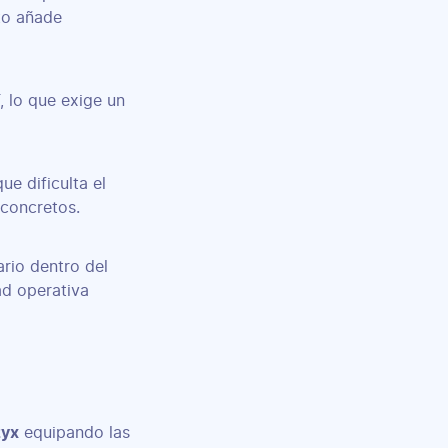
cto añade
, lo que exige un
ue dificulta el
 concretos.
ario dentro del
ad operativa
zyx
equipando las