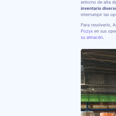
entorno de alta 
inventario diver
interrumpir las o
Para resolverlo, A
Pozyx
en sus ope
su almacén
.