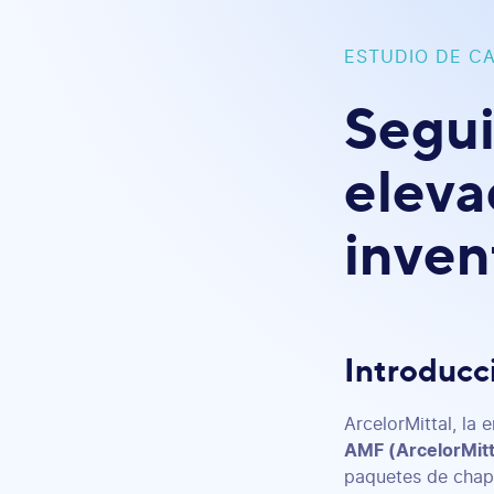
ESTUDIO DE C
Segui
eleva
inven
Introducc
ArcelorMittal, la 
AMF (ArcelorMitt
paquetes de chapa