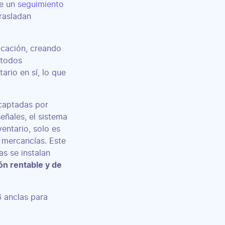
te un
seguimiento
rasladan
icación, creando
étodos
tario en sí, lo que
 captadas por
eñales, el sistema
ventario, solo es
s mercancías. Este
as se instalan
ón rentable y de
6 anclas para