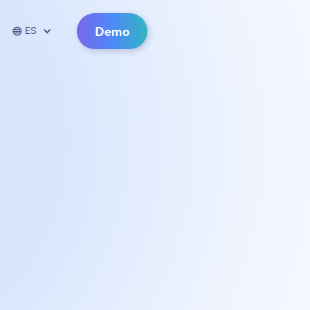
Demo

ES