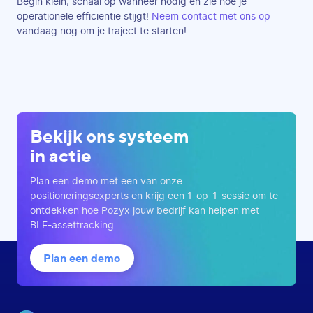
Begin klein, schaal op wanneer nodig en zie hoe je
operationele efficiëntie stijgt!
Neem contact met ons op
vandaag nog om je traject te starten!
Bekijk ons systeem
in actie
Plan een demo met een van onze
positioneringsexperts en krijg een 1-op-1-sessie om te
ontdekken hoe Pozyx jouw bedrijf kan helpen met
BLE-assettracking
Plan een demo