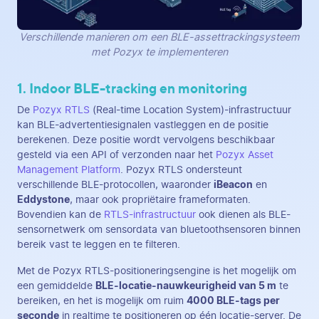
Verschillende manieren om een BLE-assettrackingsysteem
met Pozyx te implementeren
1. Indoor BLE-tracking en monitoring
De
Pozyx RTLS
(Real-time Location System)-infrastructuur
kan BLE-advertentiesignalen vastleggen en de positie
berekenen. Deze positie wordt vervolgens beschikbaar
gesteld via een API of verzonden naar het
Pozyx Asset
Management Platform
. Pozyx RTLS ondersteunt
verschillende BLE-protocollen, waaronder
iBeacon
en
Eddystone
, maar ook propriëtaire frameformaten.
Bovendien kan de
RTLS-infrastructuur
ook dienen als BLE-
sensornetwerk om sensordata van bluetoothsensoren binnen
bereik vast te leggen en te filteren.
Met de Pozyx RTLS-positioneringsengine is het mogelijk om
een gemiddelde
BLE-locatie-nauwkeurigheid van 5 m
te
bereiken, en het is mogelijk om ruim
4000 BLE-tags per
seconde
in realtime te positioneren op één locatie-server. De