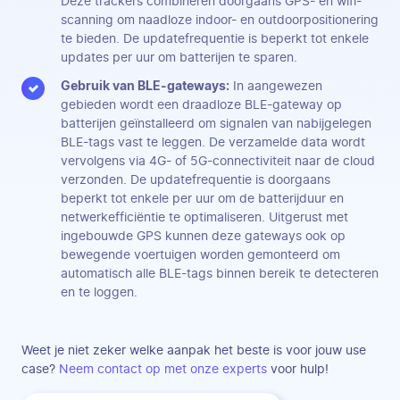
Deze trackers combineren doorgaans GPS- en wifi-
scanning om naadloze indoor- en outdoorpositionering
te bieden. De updatefrequentie is beperkt tot enkele
updates per uur om batterijen te sparen.
Gebruik van BLE-gateways:
In aangewezen
gebieden wordt een draadloze BLE-gateway op
batterijen geïnstalleerd om signalen van nabijgelegen
BLE-tags vast te leggen. De verzamelde data wordt
vervolgens via 4G- of 5G-connectiviteit naar de cloud
verzonden. De updatefrequentie is doorgaans
beperkt tot enkele per uur om de batterijduur en
netwerkefficiëntie te optimaliseren. Uitgerust met
ingebouwde GPS kunnen deze gateways ook op
bewegende voertuigen worden gemonteerd om
automatisch alle BLE-tags binnen bereik te detecteren
en te loggen.
Weet je niet zeker welke aanpak het beste is voor jouw use
case?
Neem contact op met onze experts
voor hulp!