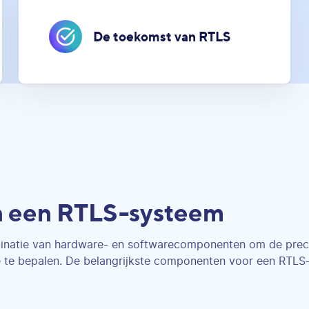
De toekomst van RTLS
n een RTLS-systeem
natie van hardware- en softwarecomponenten om de precie
te te bepalen. De belangrijkste componenten voor een RTLS