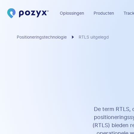
Oplossingen
Producten
Track
Positioneringstechnologie
RTLS uitgelegd
De term RTLS, o
positioneringss
(RTLS) bieden re
operationele w