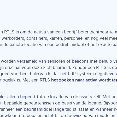
e
en RTLS is om de activa van een bedrijf beter zichtbaar te
, werkorders, containers, karren, personeel en nog veel me
n de exacte locatie van een bedrijfsmiddel of het exacte a
e worden verzameld van sensoren of beacons met behulp va
jn cruciaal voor deze zichtbaarheid. Zonder een RTLS is de
goed voorbeeld hiervan is dat het ERP-systeem negatieve 
mogelijk is. Met een RTLS
het zoeken naar activa wordt t
iet alleen beperkt tot de locatie van de assets zelf. Met 
n in bepaalde gebeurtenissen op basis van de locatie. Bijvo
nneer een bedrijfsmiddel lange tijd stilstaat en wanneer het
auwkeurig te bepalen helpt bij de toewijzing van middelen 