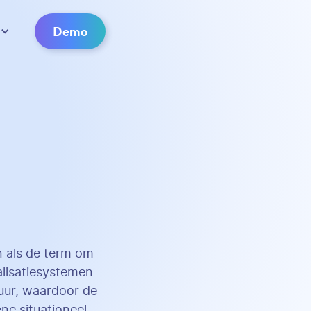
Demo
d
n als de term om
alisatiesystemen
tuur, waardoor de
ne situationeel