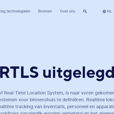
ing technologieën
Bronnen
Over ons


NL
RTLS uitgeleg
f Real-Time Location System, is naar voren gekome
ystemen voor binnenshuis te definiëren. Realtime lok
altime tracking van inventaris, personeel en appara
orkflows aanzienlijk worden verbeterd en het algeme