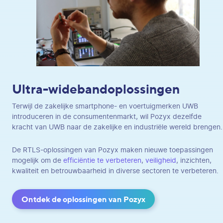
Ultra-widebandoplossingen
Terwijl de zakelijke smartphone- en voertuigmerken UWB
introduceren in de consumentenmarkt, wil Pozyx dezelfde
kracht van UWB naar de zakelijke en industriële wereld brengen.
De RTLS-oplossingen van Pozyx maken nieuwe toepassingen
mogelijk om de
efficiëntie te verbeteren
,
veiligheid
, inzichten,
kwaliteit en betrouwbaarheid in diverse sectoren te verbeteren.
Ontdek de oplossingen van Pozyx