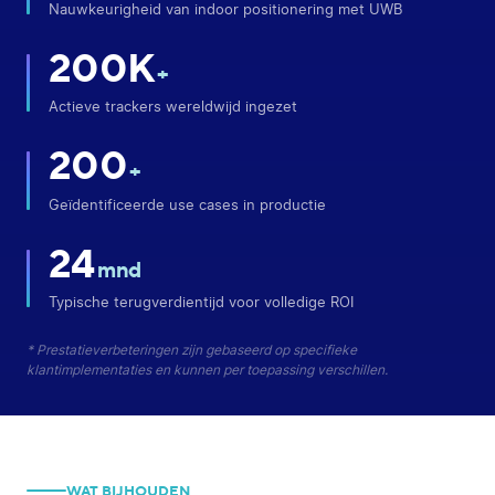
Nauwkeurigheid van indoor positionering met UWB
200K
+
Actieve trackers wereldwijd ingezet
200
+
Geïdentificeerde use cases in productie
24
mnd
Typische terugverdientijd voor volledige ROI
* Prestatieverbeteringen zijn gebaseerd op specifieke
klantimplementaties en kunnen per toepassing verschillen.
WAT BIJHOUDEN