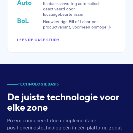
Auto
Kanban-aanvulling automatisch
geactiveerd door
locatiegebeurtenissen
BoL
Nauwkeurige Bill of Labor per
productvariant, voorheen onmogelijk
LEES DE CASE STUDY →
TECHNOLOGIEBASIS
De juiste technologie
voor
elke zone
Pozyx combineert drie complementaire
positioneringstechnologieën in één platform, zodat