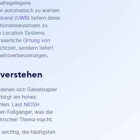
 nahegelegene
te automatisch zu warnen.
deband (UWB)
liefern diese
tionsbewusstsein zu
me Location Systems
nuierliche
Ortung von
htzeit, sondern liefert
heitsverbesserungen.
 verstehen
 denen sich Gabelstapler
birgt ein hohes
hlen. Laut
NIOSH
enen Fußgänger, was die
ritischen Thema macht.
 wichtig, die häufigsten