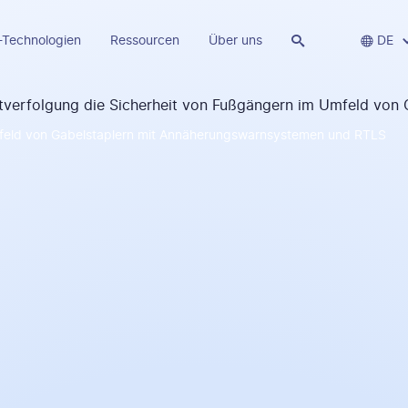
-Technologien
Ressourcen
Über uns


DE
mfeld von Gabelstaplern mit Annäherungswarnsystemen und RTLS