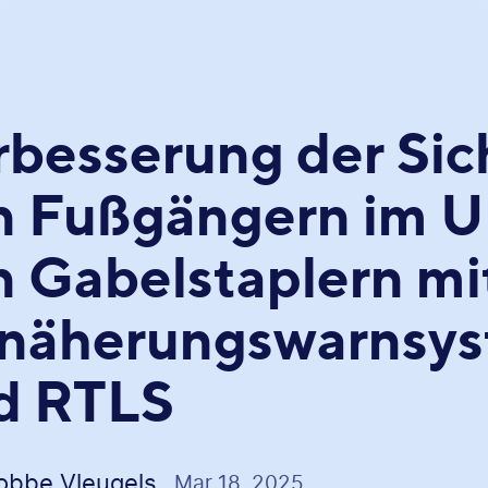
rbesserung der Sic
n Fußgängern im 
n Gabelstaplern mi
näherungswarnsy
d RTLS
obbe Vleugels
Mar 18, 2025