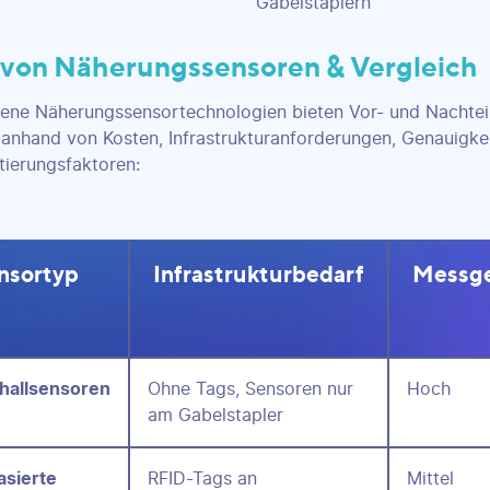
Gabelstaplern
 von Näherungssensoren & Vergleich
ene Näherungssensortechnologien bieten Vor- und Nachtei
 anhand von Kosten, Infrastrukturanforderungen, Genauigke
ierungsfaktoren:
nsortyp
Infrastrukturbedarf
Messge
challsensoren
Ohne Tags, Sensoren nur
Hoch
am Gabelstapler
asierte
RFID-Tags an
Mittel