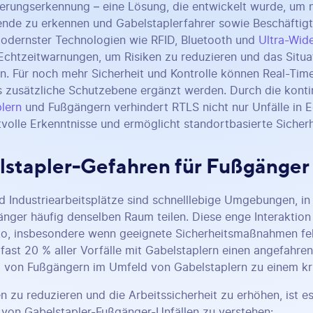
erungserkennung – eine Lösung, die entwickelt wurde, um
ende zu erkennen und Gabelstaplerfahrer sowie Beschäftig
modernster Technologien wie RFID, Bluetooth und
Ultra-Wi
chtzeitwarnungen, um Risiken zu reduzieren und das Situa
n. Für noch mehr Sicherheit und Kontrolle können Real-Ti
s zusätzliche Schutzebene ergänzt werden. Durch die konti
lern
und Fußgängern verhindert RTLS nicht nur Unfälle in Ec
volle Erkenntnisse und ermöglicht standortbasierte Sicher
stapler-Gefahren für Fußgänger
d Industriearbeitsplätze sind schnelllebige Umgebungen, in
nger häufig denselben Raum teilen. Diese enge Interaktion 
iko, insbesondere wenn geeignete Sicherheitsmaßnahmen fe
 fast 20 % aller Vorfälle mit Gabelstaplern einen angefahr
t von Fußgängern im Umfeld von Gabelstaplern zu einem k
n zu reduzieren und die Arbeitssicherheit zu erhöhen, ist es
von Gabelstapler-Fußgänger-Unfällen zu verstehen: