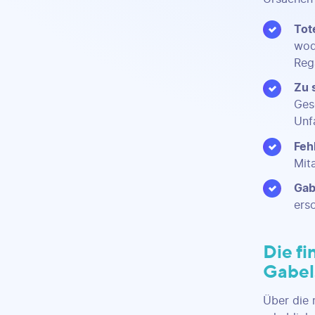
Tot
wod
Reg
Zu 
Ges
Unf
Feh
Mit
Gab
ers
Die fi
Gabel
Über die 