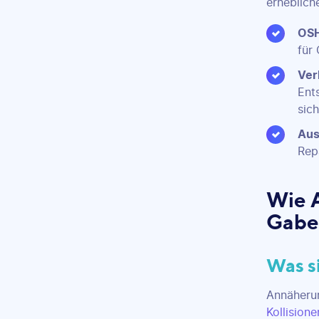
erheblich
OSH
für
Ver
Ent
sich
Aus
Rep
Wie 
Gabel
Was s
Annäherun
Kollision