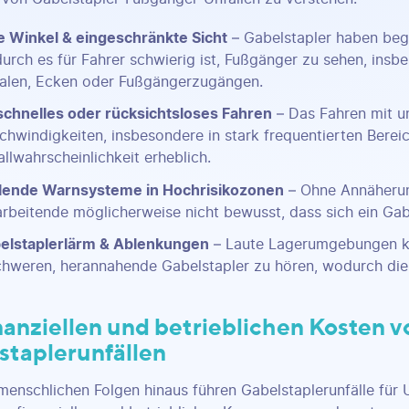
e Winkel & eingeschränkte Sicht
– Gabelstapler haben begr
urch es für Fahrer schwierig ist, Fußgänger zu sehen, insb
alen, Ecken oder Fußgängerzugängen.
schnelles oder rücksichtsloses Fahren
– Das Fahren mit u
chwindigkeiten, insbesondere in stark frequentierten Bereic
allwahrscheinlichkeit erheblich.
lende Warnsysteme in Hochrisikozonen
– Ohne Annäherun
arbeitende möglicherweise nicht bewusst, dass sich ein Gab
elstaplerlärm & Ablenkungen
– Laute Lagerumgebungen k
chweren, herannahende Gabelstapler zu hören, wodurch die 
nanziellen und betrieblichen Kosten v
staplerunfällen
menschlichen Folgen hinaus führen Gabelstaplerunfälle für