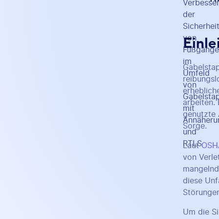
Einle
Gabelstap
reibungsl
erheblich
arbeiten
genutzte 
Sorge.
Laut
OSH
von Verle
mangelnde
diese Unf
Störunge
Um die Si