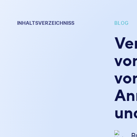
INHALTSVERZEICHNISS
BLOG
Ve
vo
vo
An
un
R