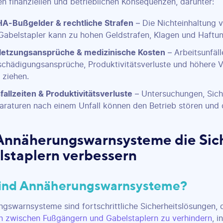
en finanziellen und betrieblichen Konsequenzen, darunter:
A-Bußgelder & rechtliche Strafen
– Die Nichteinhaltung v
 Gabelstapler kann zu hohen Geldstrafen, Klagen und Haftu
letzungsansprüche & medizinische Kosten
– Arbeitsunfäll
schädigungsansprüche, Produktivitätsverluste und höhere 
 ziehen.
fallzeiten & Produktivitätsverluste
– Untersuchungen, Sich
araturen nach einem Unfall können den Betrieb stören und d
Annäherungswarnsysteme die Sich
staplern verbessern
ind Annäherungswarnsysteme?
gswarnsysteme sind fortschrittliche Sicherheitslösungen, d
en zwischen Fußgängern und Gabelstaplern zu verhindern
, 