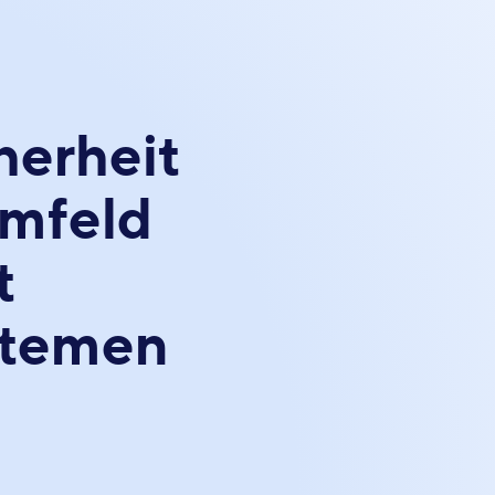
herheit
Umfeld
t
stemen