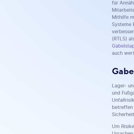
für Annäh
Mitarbeit
Mithilfe 
Systeme E
verbesser
(RTLS) al
Gabelstap
auch wert
Gabel
Lager- un
und Fußgä
Unfallris
betreffen
Sicherhei
Um Risike
Ursachen 