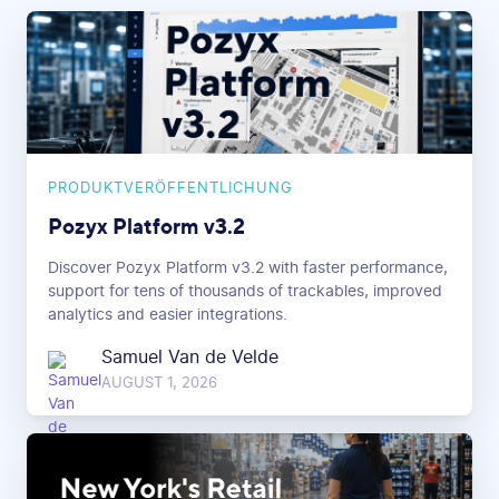
PRODUKTVERÖFFENTLICHUNG
Pozyx Platform v3.2
Discover Pozyx Platform v3.2 with faster performance,
support for tens of thousands of trackables, improved
analytics and easier integrations.
Samuel Van de Velde
AUGUST 1, 2026