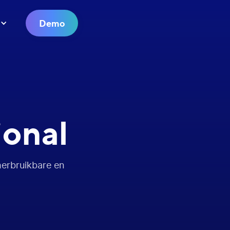
Demo
ional
herbruikbare en