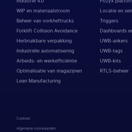
Industrie 4.0
Pozyx platfor
WIP en materiaalstroom
Locatie en se
Beheer van vorkheftrucks
Triggers
Forklift Collision Avoidance
Dashboards en
Herbruikbare verpakking
UWB-ankers
Industriële automatisering
UWB-tags
Arbeids- en werkefficiëntie
UWB-kits
Optimalisatie van magazijnen
RTLS-beheer
Lean Manufacturing
Cookies
Algemene voorwaarden