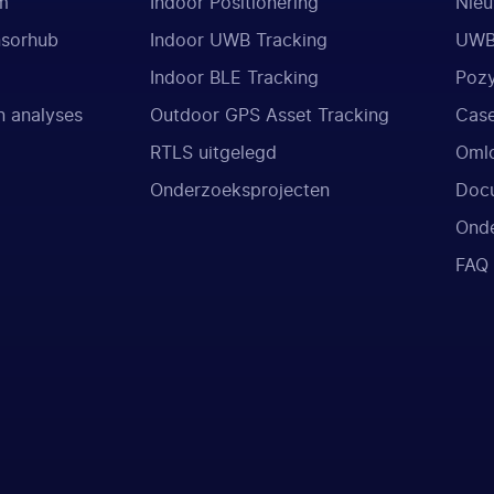
m
Indoor Positionering
Nieu
nsorhub
Indoor UWB Tracking
UWB
Indoor BLE Tracking
Poz
 analyses
Outdoor GPS Asset Tracking
Case
RTLS uitgelegd
Oml
Onderzoeksprojecten
Doc
Onde
FAQ