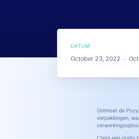
DATUM
October 23, 2022
Oct
-
Ontmoet de Pozyx-
verpakkingen, waa
verwerkingsoploss
Claim een gratis 