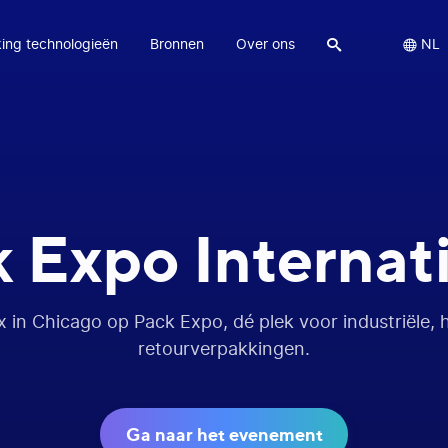
ing technologieën
Bronnen
Over ons


NL
 Expo Internat
in Chicago op Pack Expo, dé plek voor industriële, 
retourverpakkingen.
Ga naar het evenement