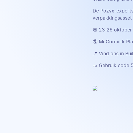
De Pozyx-experts 
verpakkingsasset 
📆 23-26 oktober
🌎 McCormick Plac
📍 Vind ons in Bu
🎫 Gebruik code 5