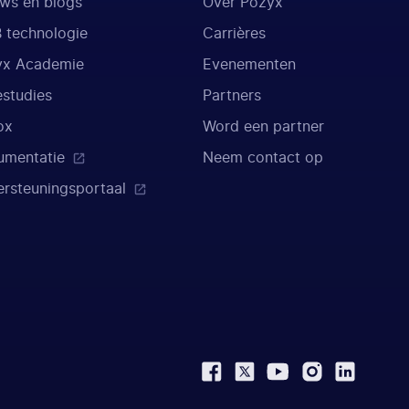
ws en blogs
Over Pozyx
 technologie
Carrières
yx Academie
Evenementen
studies
Partners
ox
Word een partner
umentatie
Neem contact op
rsteuningsportaal