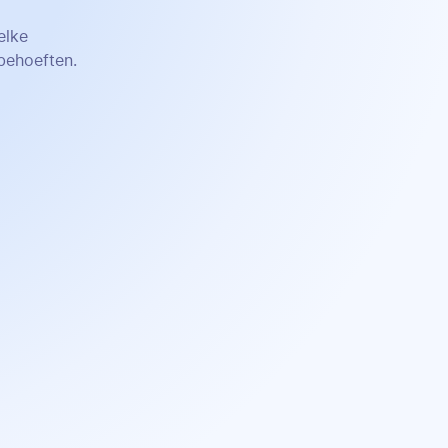
elke
behoeften.