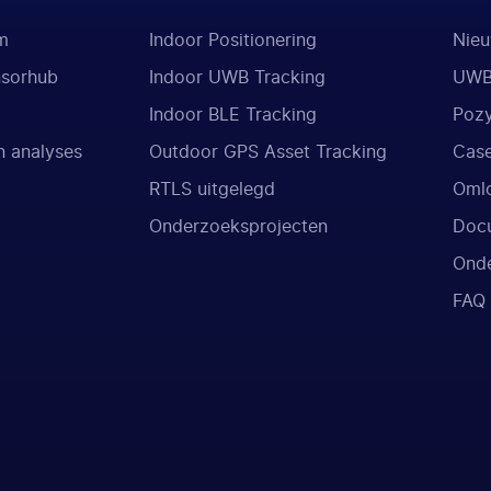
m
Indoor Positionering
Nieu
nsorhub
Indoor UWB Tracking
UWB
Indoor BLE Tracking
Poz
 analyses
Outdoor GPS Asset Tracking
Case
RTLS uitgelegd
Oml
Onderzoeksprojecten
Doc
Onde
FAQ