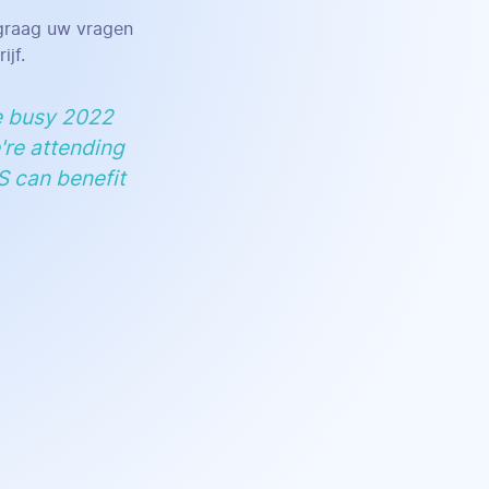
graag uw vragen
jf.
e busy 2022
're attending
S can benefit