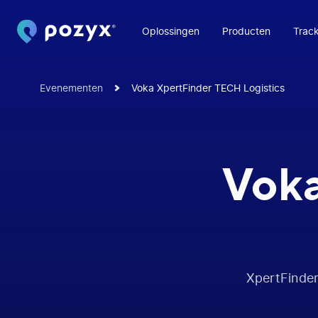
Oplossingen
Producten
Track
Evenementen
Voka XpertFinder TECH Logistics
Vok
XpertFinder