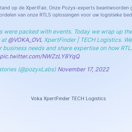
stand op de XpertFair. Onze Pozyx-experts beantwoorden 
ordelen van onze RTLS oplossingen voor uw logistieke bedri
s were packed with events. Today we wrap up th
 at
@VOKA_OVL
XpertFinder | TECH Logistics. We
r business needs and share expertise on how RTL
pic.twitter.com/NWZzLY8YqQ
atories (@pozyxLabs)
November 17, 2022