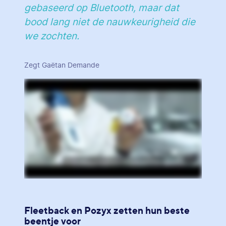
gebaseerd op Bluetooth, maar dat
bood lang niet de nauwkeurigheid die
we zochten.
Zegt Gaëtan Demande
Fleetback en Pozyx zetten hun beste
beentje voor