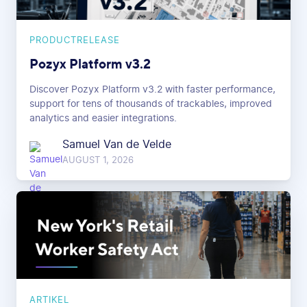
PRODUCTRELEASE
Pozyx Platform v3.2
Discover Pozyx Platform v3.2 with faster performance,
support for tens of thousands of trackables, improved
analytics and easier integrations.
Samuel Van de Velde
AUGUST 1, 2026
ARTIKEL