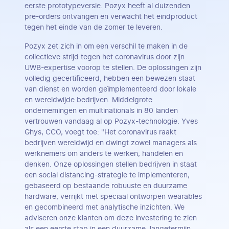
eerste prototypeversie. Pozyx heeft al duizenden
pre-orders ontvangen en verwacht het eindproduct
tegen het einde van de zomer te leveren.
Pozyx zet zich in om een verschil te maken in de
collectieve strijd tegen het coronavirus door zijn
UWB-expertise voorop te stellen. De oplossingen zijn
volledig gecertificeerd, hebben een bewezen staat
van dienst en worden geïmplementeerd door lokale
en wereldwijde bedrijven. Middelgrote
ondernemingen en multinationals in 80 landen
vertrouwen vandaag al op Pozyx-technologie. Yves
Ghys, CCO, voegt toe: "Het coronavirus raakt
bedrijven wereldwijd en dwingt zowel managers als
werknemers om anders te werken, handelen en
denken. Onze oplossingen stellen bedrijven in staat
een social distancing-strategie te implementeren,
gebaseerd op bestaande robuuste en duurzame
hardware, verrijkt met speciaal ontworpen wearables
en gecombineerd met analytische inzichten. We
adviseren onze klanten om deze investering te zien
als een eerste stap in een duurzame, langetermijn