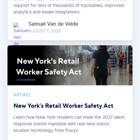
support for tens of thousands of trackables, improved
analytics and easier integrations.
Samuel Van de Velde
AUGUST 1, 2026
ARTIKEL
New York's Retail Worker Safety Act
Learn how New York retailers can meet the 2027 silent
response button mandate with real-time indoor
location technology from Pozyx.