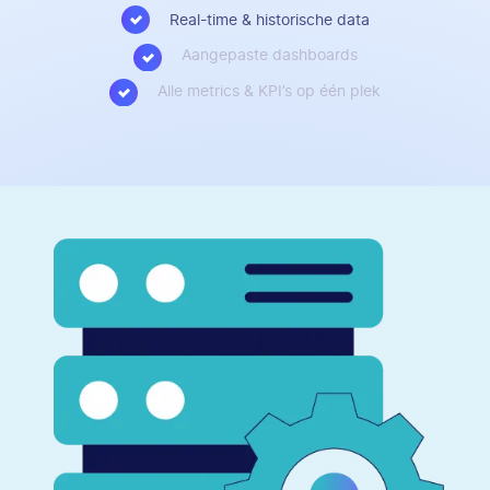
Real-time & historische data
Aangepaste dashboards
Alle metrics & KPI’s op één plek