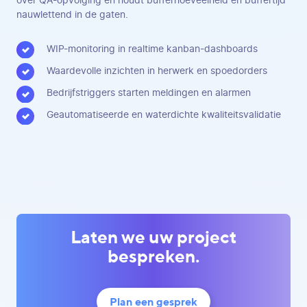
over QA-opvolging en houdt bufferhoeveelheid en buffertijd
nauwlettend in de gaten.
WIP-monitoring in realtime kanban-dashboards
Waardevolle inzichten in herwerk en spoedorders
Bedrijfstriggers starten meldingen en alarmen
Geautomatiseerde en waterdichte kwaliteitsvalidatie
Laten we uw project
bespreken.
Plan een gesprek