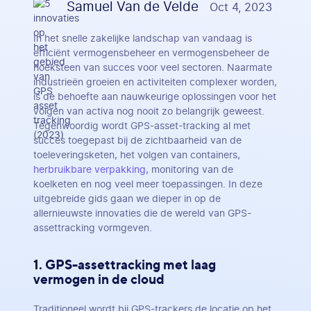
Samuel Van de Velde
Oct 4, 2023
In het snelle zakelijke landschap van vandaag is
efficiënt vermogensbeheer en vermogensbeheer de
hoeksteen van succes voor veel sectoren. Naarmate
industrieën groeien en activiteiten complexer worden,
is de behoefte aan nauwkeurige oplossingen voor het
volgen van activa nog nooit zo belangrijk geweest.
Tegenwoordig wordt GPS-asset-tracking al met
succes toegepast bij de zichtbaarheid van de
toeleveringsketen, het volgen van containers,
herbruikbare verpakking
, monitoring van de
koelketen en nog veel meer toepassingen. In deze
uitgebreide gids gaan we dieper in op de
allernieuwste innovaties die de wereld van GPS-
assettracking vormgeven.
1. GPS-assettracking met laag
vermogen in de cloud
Traditioneel wordt bij GPS-trackers de locatie op het