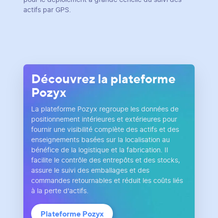
actifs par GPS.
Découvrez la plateforme
Pozyx
La plateforme Pozyx regroupe les données de
positionnement intérieures et extérieures pour
fournir une visibilité complète des actifs et des
enseignements basées sur la localisation au
bénéfice de la logistique et la fabrication. Il
facilite le contrôle des entrepôts et des stocks,
assure le suivi des emballages et des
commandes retournables et réduit les coûts liés
à la perte d'actifs.
Plateforme Pozyx