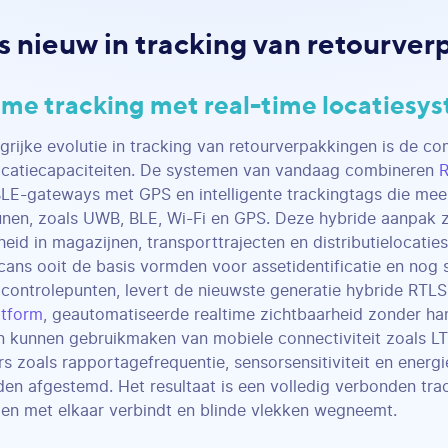
s nieuw in tracking van retourve
imme tracking met real-time locatiesy
grijke evolutie in tracking van retourverpakkingen is de co
ocatiecapaciteiten. De systemen van vandaag combineren
LE-gateways met GPS en intelligente trackingtags die mee
nen, zoals UWB, BLE, Wi-Fi en GPS. Deze hybride aanpak z
heid in magazijnen, transporttrajecten en distributielocatie
ans ooit de basis vormden voor assetidentificatie en nog s
controlepunten, levert de nieuwste generatie hybride RTLS
atform
, geautomatiseerde realtime zichtbaarheid zonder h
 kunnen gebruikmaken van mobiele connectiviteit zoals LT
s zoals rapportagefrequentie, sensorsensitiviteit en energ
en afgestemd. Het resultaat is een volledig verbonden tra
n met elkaar verbindt en blinde vlekken wegneemt.