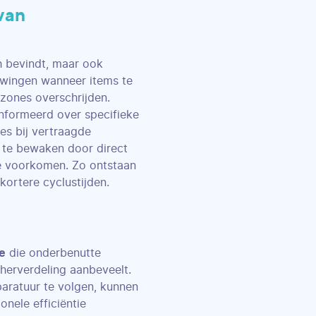
van
h bevindt, maar ook
uwingen wanneer items te
gzones overschrijden.
nformeerd over specifieke
ies bij vertraagde
e te bewaken door direct
 te voorkomen. Zo ontstaan
kortere cyclustijden.
ce
die onderbenutte
 herverdeling aanbeveelt.
aratuur te volgen, kunnen
onele efficiëntie