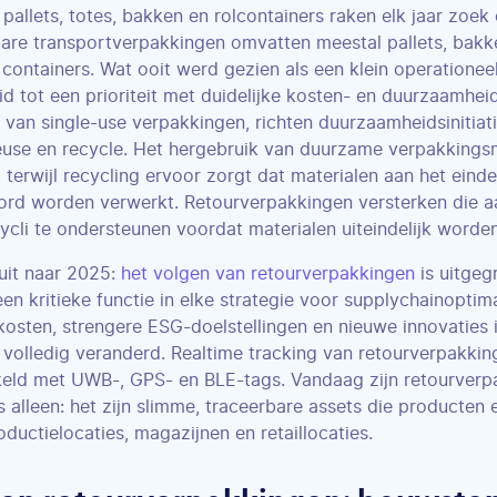
 pallets, totes, bakken en rolcontainers raken elk jaar zoek 
are transportverpakkingen omvatten meestal pallets, bakk
 containers. Wat ooit werd gezien als een klein operationee
id tot een prioriteit met duidelijke kosten- en duurzaamhei
van single-use verpakkingen, richten duurzaamheidsinitiat
euse en recycle. Het hergebruik van duurzame verpakkingsma
 terwijl recycling ervoor zorgt dat materialen aan het eind
ord worden verwerkt. Retourverpakkingen versterken die 
ycli te ondersteunen voordat materialen uiteindelijk worde
uit naar 2025:
het volgen van retourverpakkingen
is uitgeg
een kritieke functie in elke strategie voor supplychainoptima
kosten, strengere ESG-doelstellingen en nieuwe innovaties 
 volledig veranderd. Realtime tracking van retourverpakki
eld met UWB-, GPS- en BLE-tags. Vandaag zijn retourver
s alleen: het zijn slimme, traceerbare assets die producten 
oductielocaties, magazijnen en retaillocaties.