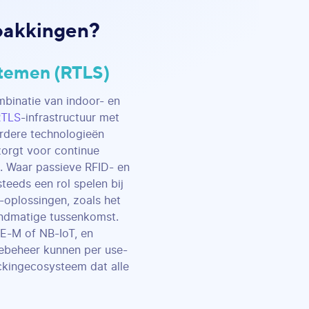
rpakkingen?
stemen (RTLS)
mbinatie van indoor- en
RTLS
-infrastructuur met
rdere technologieën
orgt voor continue
s. Waar passieve RFID- en
teeds een rol spelen bij
-oplossingen, zoals het
andmatige tussenkomst.
E-M of NB-IoT, en
iebeheer kunnen per use-
ckingecosysteem dat alle