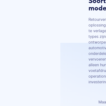
Soort
moder
Retourver
oplossing
te verlag
types zijn
ontworpen
automotiv
onderdele
vervoeren
alleen hu
voetafdru
operation
investeri
Maa