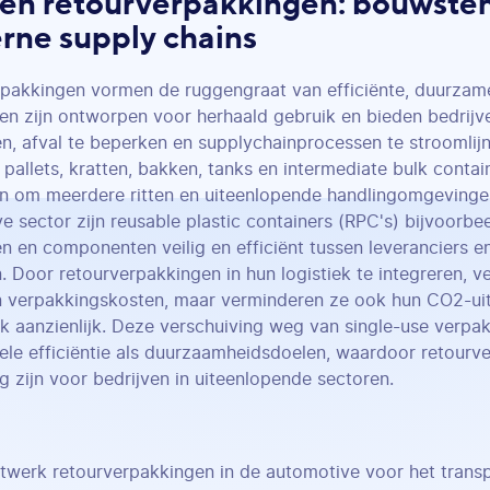
en retourverpakkingen: bouwste
ne supply chains
pakkingen vormen de ruggengraat van efficiënte, duurzam
en zijn ontworpen voor herhaald gebruik en bieden bedrij
en, afval te beperken en supplychainprocessen te stroomlij
 pallets, kratten, bakken, tanks en intermediate bulk contain
 om meerdere ritten en uiteenlopende handlingomgevingen
e sector zijn reusable plastic containers (RPC's) bijvoorbe
n en componenten veilig en efficiënt tussen leveranciers 
. Door retourverpakkingen in hun logistiek te integreren, ve
n verpakkingskosten, maar verminderen ze ook hun CO2-ui
k aanzienlijk. Deze verschuiving weg van single-use verpa
ele efficiëntie als duurzaamheidsdoelen, waardoor retour
ng zijn voor bedrijven in uiteenlopende sectoren.
twerk retourverpakkingen in de automotive voor het transp