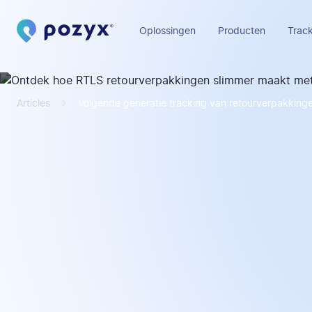
Oplossingen
Producten
Track
Articles
Volgende generatie tracking van retourverpakking