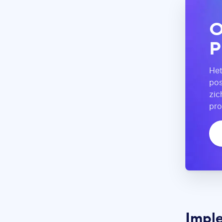
O
P
Het
pos
zic
pro
Imple