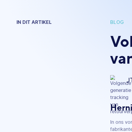
IN DIT ARTIKEL
BLOG
Vo
va
J
Hern
In ons vo
fabrikant