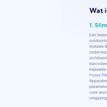
Wat i
1. Sl
Een belan
outdoorl
mobiele B
ondersteu
zichtbaar
barcodesc
bepaalde 
Pozyx Pl
Apparaten
parameter
case word
omgevinge