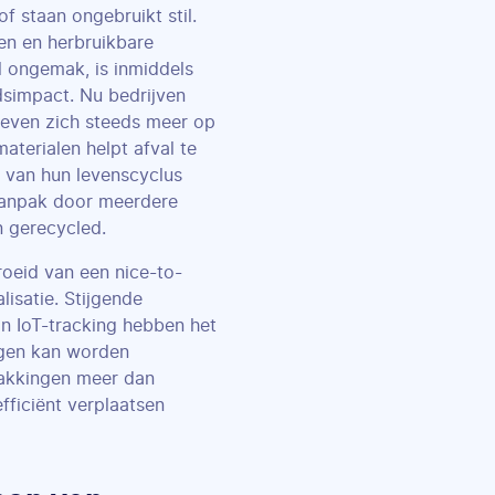
of staan ongebruikt stil.
en en herbruikbare
l ongemak, is inmiddels
dsimpact. Nu bedrijven
ieven zich steeds meer op
terialen helpt afval te
e van hun levenscyclus
aanpak door meerdere
n gerecycled.
roeid van een nice-to-
lisatie. Stijgende
in IoT-tracking hebben het
ngen kan worden
pakkingen meer dan
efficiënt verplaatsen