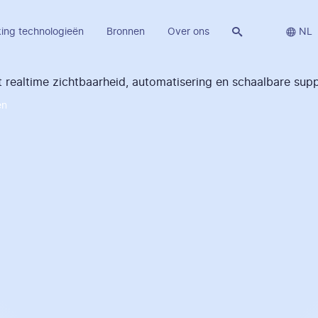
ing technologieën
Bronnen
Over ons


NL
en