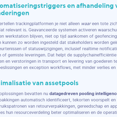
tomatiseringstriggers en afhandeling 
nderingen
ertellen trackingplatformen je niet alleen
waar
een tote zic
at relevant is. Geavanceerde systemen activeren waarsch
en werkstation blijven, niet op tijd aankomen of geofencin
 kunnen zo worden ingesteld dat stakeholders worden geï
urtenissen of statuswijzigingen, inclusief realtime notificat
 of gemiste leveringen. Dat helpt de supplychainefficiënti
jpen en verstoringen in transport en levering van goederen
beslissingen en exception workflows, met minder verlies en 
imalisatie van assetpools
oplossingen bevatten nu
datagedreven pooling intelligen
pakkingen automatisch identificeert, tekorten voorspelt en
uikspatronen van retourverpakkingen, gereedschap en app
ies hun resourceverdeling beter optimaliseren en de operati