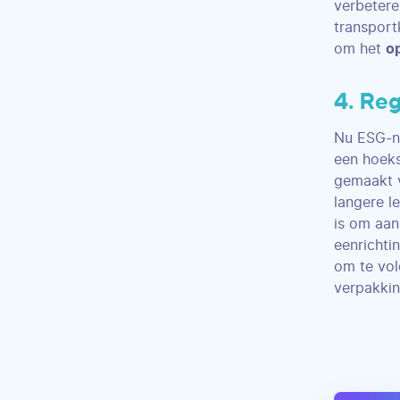
verbetere
transport
om het
o
4. Re
Nu ESG-no
een hoeks
gemaakt v
langere l
is om aan
eenrichti
om te vol
verpakkin