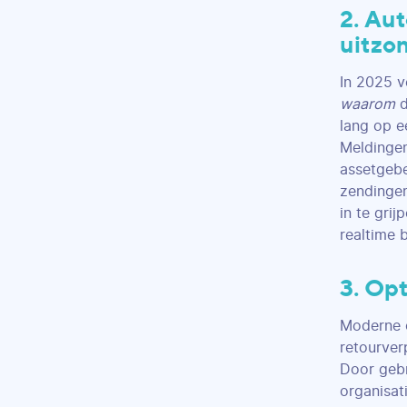
2. Au
uitzo
In 2025 v
waarom
d
lang op e
Meldingen
assetgebe
zendingen
in te gri
realtime 
3. Opt
Moderne 
retourver
Door gebr
organisat