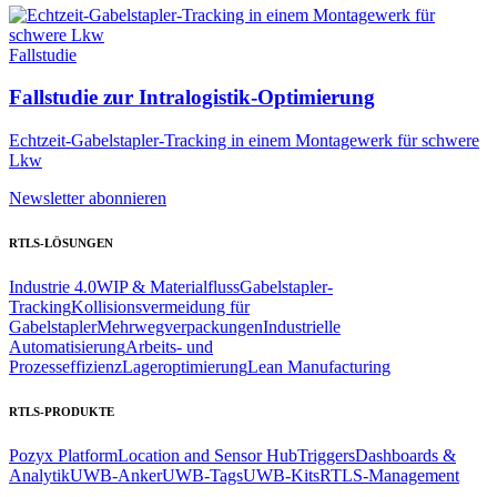
Fallstudie
Fallstudie zur Intralogistik-Optimierung
Echtzeit-Gabelstapler-Tracking in einem Montagewerk für schwere
Lkw
Newsletter abonnieren
RTLS-LÖSUNGEN
Industrie 4.0
WIP & Materialfluss
Gabelstapler-
Tracking
Kollisionsvermeidung für
Gabelstapler
Mehrwegverpackungen
Industrielle
Automatisierung
Arbeits- und
Prozesseffizienz
Lageroptimierung
Lean Manufacturing
RTLS-PRODUKTE
Pozyx Platform
Location and Sensor Hub
Triggers
Dashboards &
Analytik
UWB-Anker
UWB-Tags
UWB-Kits
RTLS-Management