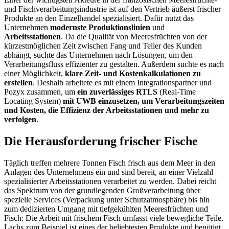
und Fischverarbeitungsindustrie ist auf den Vertrieb äußerst frischer
Produkte an den Einzelhandel spezialisiert. Dafür nutzt das
Unternehmen
modernste Produktionslinien
und
Arbeitsstationen
. Da die Qualität von Meeresfrüchten von der
kürzestmöglichen Zeit zwischen Fang und Teller des Kunden
abhängt, suchte das Unternehmen nach Lösungen, um den
Verarbeitungsfluss effizienter zu gestalten. Außerdem suchte es nach
einer Möglichkeit,
klare Zeit- und Kostenkalkulationen zu
erstellen
. Deshalb arbeitete es mit einem Integrationspartner und
Pozyx zusammen, um
ein zuverlässiges RTLS
(Real-Time
Locating System)
mit UWB einzusetzen, um Verarbeitungszeiten
und Kosten, die Effizienz der Arbeitsstationen und mehr zu
verfolgen
.
Die Herausforderung frischer Fische
Täglich treffen mehrere Tonnen Fisch frisch aus dem Meer in den
Anlagen des Unternehmens ein und sind bereit, an einer Vielzahl
spezialisierter Arbeitsstationen verarbeitet zu werden. Dabei reicht
das Spektrum von der grundlegenden Großverarbeitung über
spezielle Services (Verpackung unter Schutzatmosphäre) bis hin
zum dedizierten Umgang mit tiefgekühlten Meeresfrüchten und
Fisch: Die Arbeit mit frischem Fisch umfasst viele bewegliche Teile.
Lachs zum Beispiel ist eines der beliebtesten Produkte und benötigt