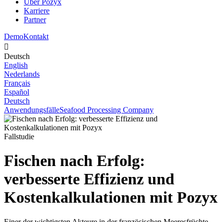
Über Pozyx
Karriere
Partner
Demo
Kontakt

Deutsch
English
Nederlands
Français
Español
Deutsch
Anwendungsfälle
Seafood Processing Company
Fallstudie
Fischen nach Erfolg:
verbesserte Effizienz und
Kostenkalkulationen mit Pozyx
Einer der wichtigsten Akteure in der französischen Meeresfrüchte-