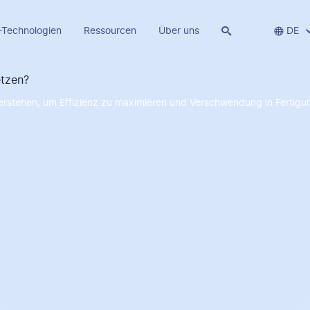
-Technologien
Ressourcen
Über uns


DE
erstehen, um Effizienz zu maximieren und Verschwendung in Fertigu