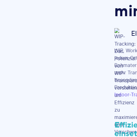
mi
E
WIP, Work
jedem Ort
Rohmateri
mehr Tran
besonders
Produktio
Indoor-Tr
Effiz
einse