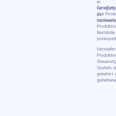
Ein effek
ihre Prod
nachverf
Produktio
Bestände 
potenziel
Herstelle
Produktio
Steuerung
System, b
geliefert
gehaltene