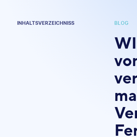
INHALTSVERZEICHNISS
BLOG
WI
vo
ver
ma
Ve
Fe