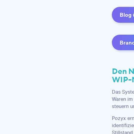
Blog 
Branc
Den N
WIP-M
Das Syste
Waren im 
steuern u
Pozyx erm
identifiz
Stillstan