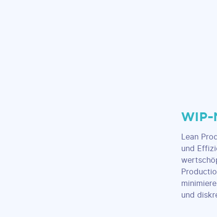
WIP-M
Lean Prod
und Effiz
wertschöp
Productio
minimiere
und disk