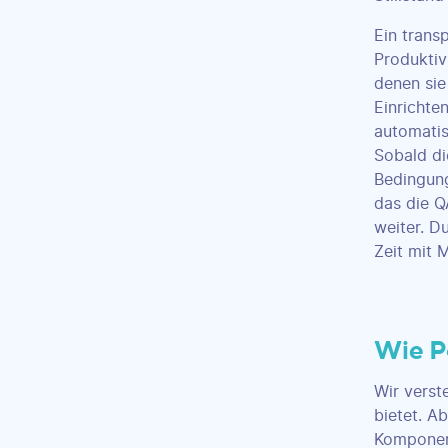
Ein trans
Produktiv
denen sie
Einrichte
automatis
Sobald di
Bedingung
das die Q
weiter. D
Zeit mit 
Wie P
Wir verst
bietet. A
Komponent