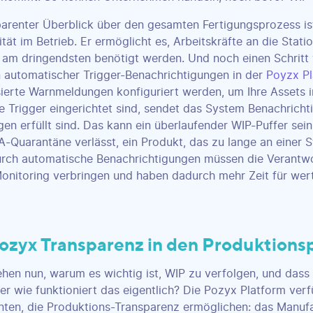
parenter Überblick über den gesamten Fertigungsprozess ist 
ität im Betrieb. Er ermöglicht es, Arbeitskräfte an die Stati
 am dringendsten benötigt werden. Und noch einen Schritt
n automatischer Trigger-Benachrichtigungen in der
Poyzx P
ierte Warnmeldungen konfiguriert werden, um Ihre Assets i
e Trigger eingerichtet sind, sendet das System Benachric
en erfüllt sind. Das kann ein überlaufender WIP-Puffer sein,
A-Quarantäne verlässt, ein Produkt, das zu lange an einer S
urch automatische Benachrichtigungen müssen die Verantwo
Monitoring verbringen und haben dadurch mehr Zeit für we
ozyx Transparenz in den Produktionsp
ehen nun, warum es wichtig ist, WIP zu verfolgen, und das
ber wie funktioniert das eigentlich? Die Pozyx Platform ver
en, die Produktions-Transparenz ermöglichen: das Manufac