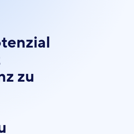
tenzial
z
nz zu
u