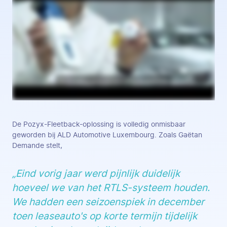
De Pozyx-Fleetback-oplossing is volledig onmisbaar
geworden bij ALD Automotive Luxembourg. Zoals Gaëtan
Demande stelt,
„Eind vorig jaar werd pijnlijk duidelijk
hoeveel we van het RTLS-systeem houden.
We hadden een seizoenspiek in december
toen leaseauto's op korte termijn tijdelijk