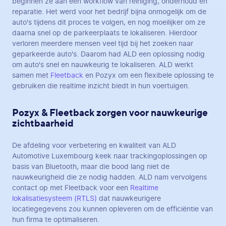
beginnen ze aan een workflow van reiniging, onderhoud en
reparatie. Het werd voor het bedrijf bijna onmogelijk om de
auto's tijdens dit proces te volgen, en nog moeilijker om ze
daarna snel op de parkeerplaats te lokaliseren. Hierdoor
verloren meerdere mensen veel tijd bij het zoeken naar
geparkeerde auto's. Daarom had ALD een oplossing nodig
om auto's snel en nauwkeurig te lokaliseren. ALD werkt
samen met
Fleetback
en Pozyx om een flexibele oplossing te
gebruiken die realtime inzicht biedt in hun voertuigen.
Pozyx & Fleetback zorgen voor nauwkeurige
zichtbaarheid
De afdeling voor verbetering en kwaliteit van ALD
Automotive Luxembourg keek naar trackingoplossingen op
basis van Bluetooth, maar die bood lang niet de
nauwkeurigheid die ze nodig hadden. ALD nam vervolgens
contact op met Fleetback voor een
Realtime
lokalisatiesysteem (RTLS)
dat nauwkeurigere
locatiegegevens zou kunnen opleveren om de efficiëntie van
hun firma te optimaliseren.