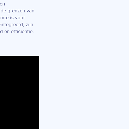
 en
n de grenzen van
imte is voor
ntegreerd, zijn
 en efficiëntie.