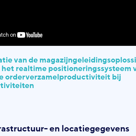
tie van de magazijngeleidingsoploss
het realtime positioneringssysteem 
e orderverzamelproductiviteit bij
tiviteiten
rastructuur- en locatiegegevens