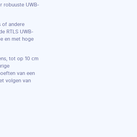
or robuuste UWB-
s of andere
n de RTLS UWB-
me en met hoge
ens, tot op 10 cm
rige
oeften van een
et volgen van