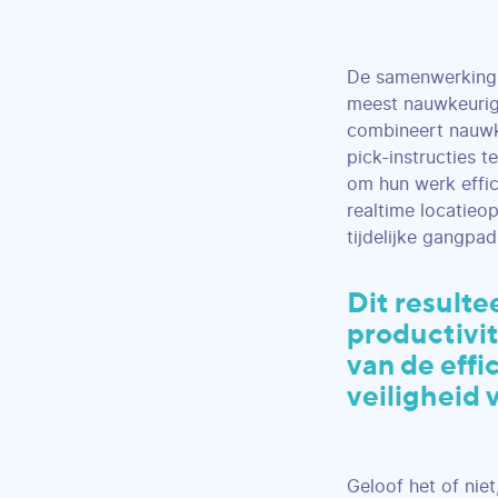
De samenwerking 
meest nauwkeurige
combineert nauwk
pick-instructies 
om hun werk effic
realtime locatieo
tijdelijke gangpad
Dit resulte
productivi
van de effi
veiligheid 
Geloof het of nie