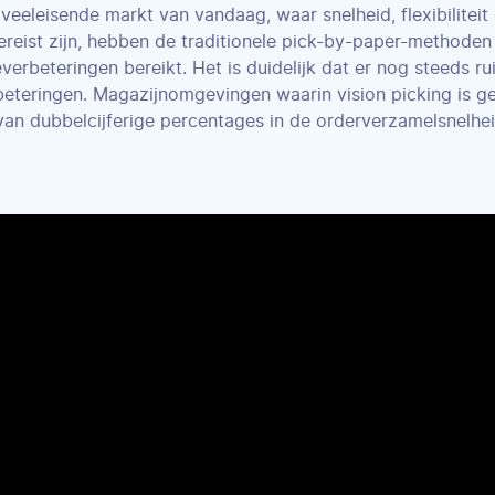
veeleisende markt van vandaag, waar snelheid, flexibiliteit
reist zijn, hebben de traditionele pick-by-paper-methode
everbeteringen bereikt. Het is duidelijk dat er nog steeds ru
beteringen. Magazijnomgevingen waarin vision picking is geï
an dubbelcijferige percentages in de orderverzamelsnelheid