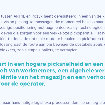
tussen ART4L en Pozyx heeft geresulteerd in een van de k
 vision picking-toepassingen die momenteel beschikbaar z
eurige positionering met augmented reality-technologieë
te geven die zorgen voor een vlekkeloze pickoperatie. Het h
iënt te doen, de optimale route te bepalen en pickfouten 
plossing past de route aan om bewegende obstakels zoals 
blokkers, zoals stapels pallets, te vermijden.
ert in een hogere picksnelheid en een
teit van werknemers, een algehele ve
ciëntie van het magazijn en een verh
voor de operator.
t, maar handmatige logistieke processen domineren nog ste