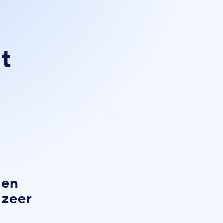
t
 en
 zeer