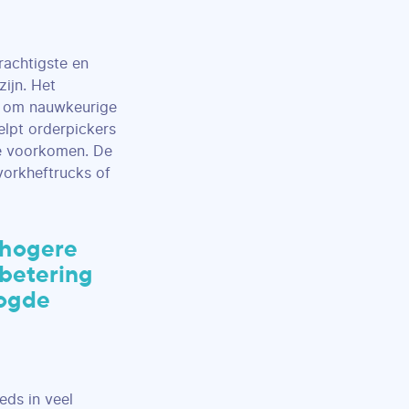
rachtigste en
ijn. Het
n om nauwkeurige
elpt orderpickers
te voorkomen. De
vorkheftrucks of
 hogere
rbetering
oogde
eds in veel