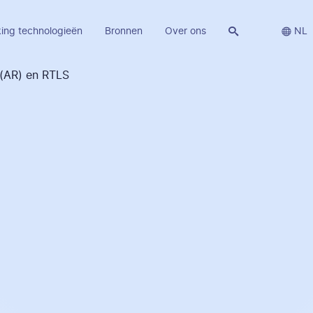
ing technologieën
Bronnen
Over ons


NL