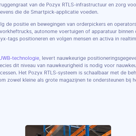
ruggengraat van de Pozyx RTLS-infrastructuur en zorg vo
evens die de Smartpick-applicatie voeden.
lg de positie en bewegingen van orderpickers en operator
, vorkheftrucks, autonome voertuigen of apparatuur binne
yx-tags positioneren en volgen mensen en activa in realti
UWB-technologie
, levert nauwkeurige positioneringsgegev
ecies dit niveau van nauwkeurigheid is nodig voor nauwkeu
cessen. Het Pozyx RTLS-systeem is schaalbaar met de beh
om zowel kleine als grote magazijnen te ondersteunen bij h