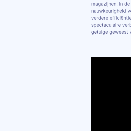
magazijnen. In de 
nauwkeurigheid ve
verdere efficiënti
spectaculaire ver
getuige geweest v