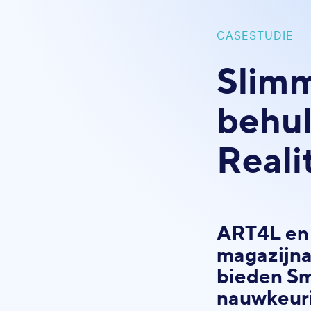
CASESTUDIE
Slimm
behu
Reali
ART4L en 
magazijna
bieden Sm
nauwkeur