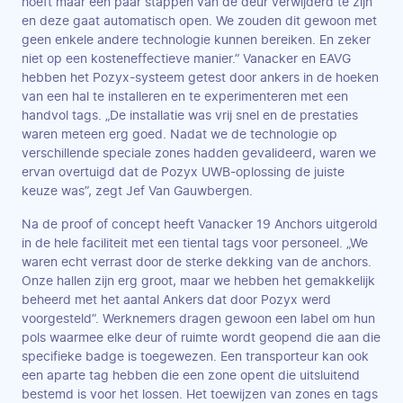
hoeft maar een paar stappen van de deur verwijderd te zijn
en deze gaat automatisch open. We zouden dit gewoon met
geen enkele andere technologie kunnen bereiken. En zeker
niet op een kosteneffectieve manier.” Vanacker en EAVG
hebben het Pozyx-systeem getest door ankers in de hoeken
van een hal te installeren en te experimenteren met een
handvol tags. „De installatie was vrij snel en de prestaties
waren meteen erg goed. Nadat we de technologie op
verschillende speciale zones hadden gevalideerd, waren we
ervan overtuigd dat de Pozyx UWB-oplossing de juiste
keuze was”, zegt Jef Van Gauwbergen.
Na de proof of concept heeft Vanacker 19 Anchors uitgerold
in de hele faciliteit met een tiental tags voor personeel. „We
waren echt verrast door de sterke dekking van de anchors.
Onze hallen zijn erg groot, maar we hebben het gemakkelijk
beheerd met het aantal Ankers dat door Pozyx werd
voorgesteld”. Werknemers dragen gewoon een label om hun
pols waarmee elke deur of ruimte wordt geopend die aan die
specifieke badge is toegewezen. Een transporteur kan ook
een aparte tag hebben die een zone opent die uitsluitend
bestemd is voor het lossen. Het toewijzen van zones en tags