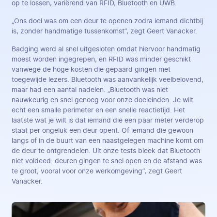
op te lossen, variërend van RFID, Bluetooth en UWB.
„Ons doel was om een deur te openen zodra iemand dichtbij
is, zonder handmatige tussenkomst”, zegt Geert Vanacker.
Badging werd al snel uitgesloten omdat hiervoor handmatig
moest worden ingegrepen, en RFID was minder geschikt
vanwege de hoge kosten die gepaard gingen met
toegewijde lezers. Bluetooth was aanvankelijk veelbelovend,
maar had een aantal nadelen. „Bluetooth was niet
nauwkeurig en snel genoeg voor onze doeleinden. Je wilt
echt een smalle perimeter en een snelle reactietijd. Het
laatste wat je wilt is dat iemand die een paar meter verderop
staat per ongeluk een deur opent. Of iemand die gewoon
langs of in de buurt van een naastgelegen machine komt om
de deur te ontgrendelen. Uit onze tests bleek dat Bluetooth
niet voldeed: deuren gingen te snel open en de afstand was
te groot, vooral voor onze werkomgeving”, zegt Geert
Vanacker.