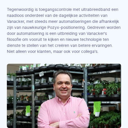
Tegenwoordig is toegangscontrole met ultrabreedband een
naadloos onderdeel van de dagelijkse activiteiten van
Vanacker, met steeds meer automatiseringen die afhankelijk
zijn van nauwkeurige Pozyx-positionering. Gedreven worden
door automatisering is een uitbreiding van Vanacker's
filosofie om vooruit te kijken en nieuwe technologie ten
dienste te stellen van het creëren van betere ervaringen.
Niet alleen voor klanten, maar ook voor collega's.