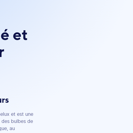
é et
r
urs
elux et est une
e des bulbes de
que, au