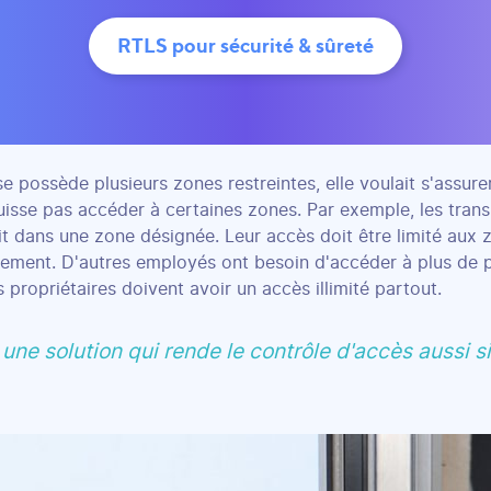
RTLS pour sécurité & sûreté
 possède plusieurs zones restreintes, elle voulait s'assure
uisse pas accéder à certaines zones. Par exemple, les tran
uit dans une zone désignée. Leur accès doit être limité aux
ment. D'autres employés ont besoin d'accéder à plus de p
les propriétaires doivent avoir un accès illimité partout.
une solution qui rende le contrôle d'accès aussi 