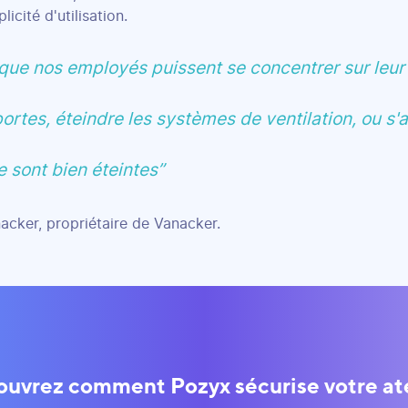
licité d'utilisation.
que nos employés puissent se concentrer sur leur t
 portes, éteindre les systèmes de ventilation, ou s'
 sont bien éteintes”
acker, propriétaire de Vanacker.
uvrez comment Pozyx sécurise votre ate