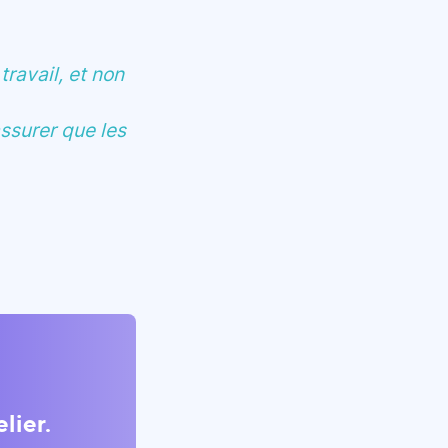
ravail, et non
assurer que les
lier.