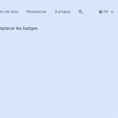
es de suivi
Ressources
À propos


FR