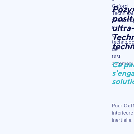
Pozyx
posit
ultra
Techn
techn
Ce par
s'enga
soluti
Pour OxTS
intérieur
inertielle.