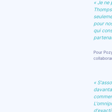
« Je ne 
Thompso
seulemen
pour no
qui cons
partenar
Pour Pozy
collaboran
« S'asso
davanta
commerci
L'omnip
d'exacti