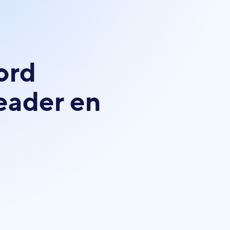
ord
leader en