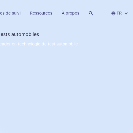
es de suivi
Ressources
À propos


FR
leader en technologie de test automobile