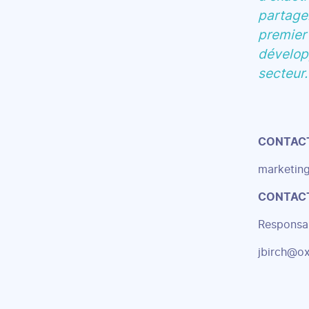
partage
premier 
dévelop
secteur.
CONTAC
marketin
CONTAC
Responsab
jbirch@o