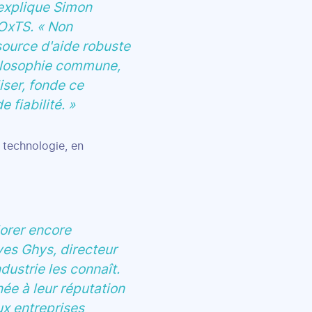
 explique Simon
OxTS. « Non
source d'aide robuste
hilosophie commune,
iser, fonde ce
 fiabilité. »
 technologie, en
lorer encore
ves Ghys, directeur
ndustrie les connaît.
e à leur réputation
ux entreprises