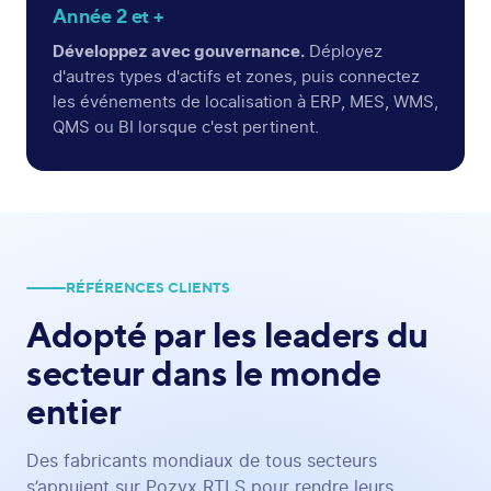
Année 2 et +
Développez avec gouvernance.
Déployez
d'autres types d'actifs et zones, puis connectez
les événements de localisation à ERP, MES, WMS,
QMS ou BI lorsque c'est pertinent.
RÉFÉRENCES CLIENTS
Adopté par les leaders
du
secteur dans le monde
entier
Des fabricants mondiaux de tous secteurs
s’appuient sur Pozyx RTLS pour rendre leurs