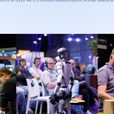
ence #Pozyx #RTLS #IndustrialAutomation #SmartManufact