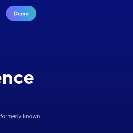
Demo
ence
, formerly known