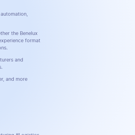
l automation,
ether the Benelux
 experience format
ons.
turers and
s.
er, and more