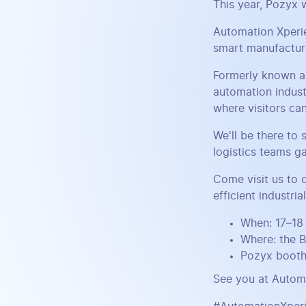
This year, Pozyx w
Automation Xperie
smart manufacturin
Formerly known as
automation indust
where visitors can
We'll be there to
logistics teams ga
Come visit us to 
efficient industria
When: 17–18
Where: the B
Pozyx booth
See you at Autom