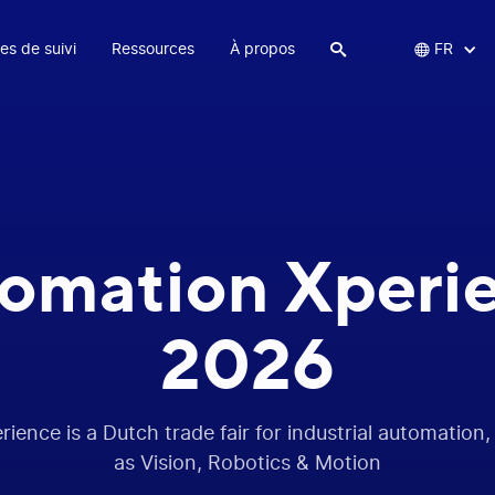
es de suivi
Ressources
À propos


FR
omation Xperi
2026
ience is a Dutch trade fair for industrial automation
as Vision, Robotics & Motion