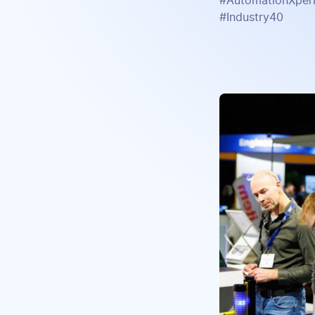
#AutomationXperi
#Industry40