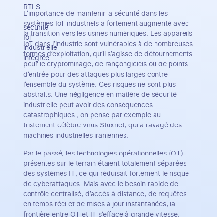
L’importance de maintenir la sécurité dans les
systèmes IoT industriels a fortement augmenté avec
la transition vers les usines numériques. Les appareils
IoT dans l’industrie sont vulnérables à de nombreuses
formes d’exploitation, qu’il s’agisse de détournements
pour le cryptominage, de rançongiciels ou de points
d’entrée pour des attaques plus larges contre
l’ensemble du système. Ces risques ne sont plus
abstraits. Une négligence en matière de sécurité
industrielle peut avoir des conséquences
catastrophiques ; on pense par exemple au
tristement célèbre virus Stuxnet, qui a ravagé des
machines industrielles iraniennes.
Par le passé, les technologies opérationnelles (OT)
présentes sur le terrain étaient totalement séparées
des systèmes IT, ce qui réduisait fortement le risque
de cyberattaques. Mais avec le besoin rapide de
contrôle centralisé, d’accès à distance, de requêtes
en temps réel et de mises à jour instantanées, la
frontière entre OT et IT s’efface à grande vitesse.