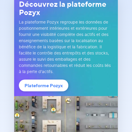
Découvrez la plateforme
Pozyx
La plateforme Pozyx regroupe les données de
positionnement intérieures et extérieures pour
fournir une visibilité complète des actifs et des
enseignements basées sur la localisation au
bénéfice de la logistique et la fabrication. Il
facilite le contrôle des entrepôts et des stocks,
assure le suivi des emballages et des
commandes retournables et réduit les coûts liés
à la perte d'actifs.
Plateforme Pozyx