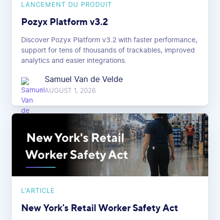
LANCEMENT DU PRODUIT
Pozyx Platform v3.2
Discover Pozyx Platform v3.2 with faster performance,
support for tens of thousands of trackables, improved
analytics and easier integrations.
Samuel Van de Velde
AUGUST 1, 2026
L'ARTICLE
New York's Retail Worker Safety Act