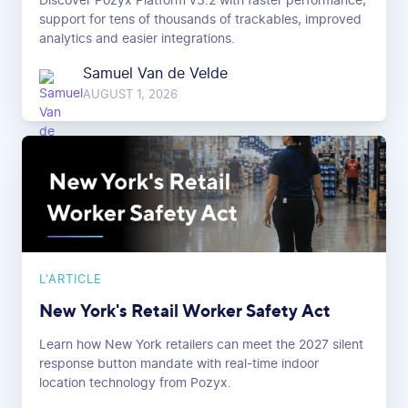
Discover Pozyx Platform v3.2 with faster performance,
support for tens of thousands of trackables, improved
analytics and easier integrations.
Samuel Van de Velde
AUGUST 1, 2026
L'ARTICLE
New York's Retail Worker Safety Act
Learn how New York retailers can meet the 2027 silent
response button mandate with real-time indoor
location technology from Pozyx.