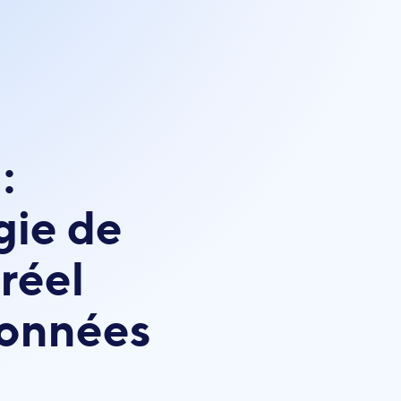
:
gie de
réel
données