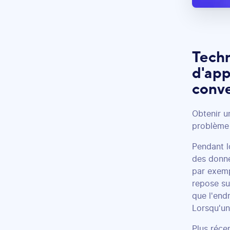
Techn
d'app
conv
Obtenir u
problème 
Pendant l
des donné
par exemp
repose su
que l'endr
Lorsqu'un
Plus réce