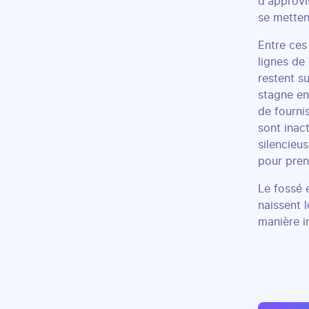
d'approvi
se metten
Entre ces
lignes de 
restent su
stagne en
de fourni
sont inac
silencieu
pour pren
Le fossé 
naissent 
manière i