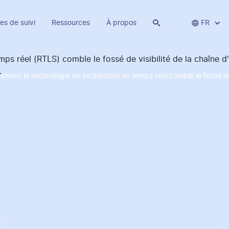
es de suivi
Ressources
À propos


FR
comment la technologie de localisation en temps réel comble le fossé