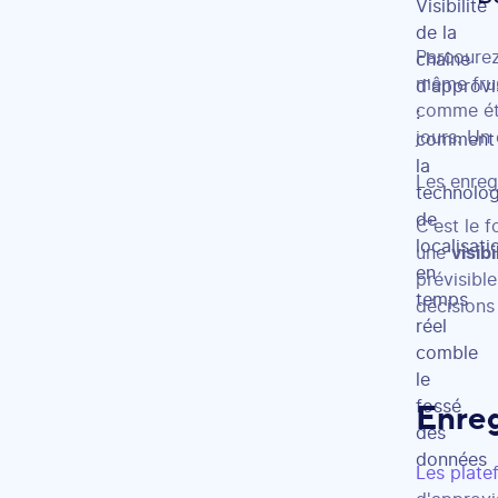
Parcourez
même frus
comme éta
jours. Un
Les enreg
C'est le f
une
visib
prévisibl
décisions
Enreg
Les plat