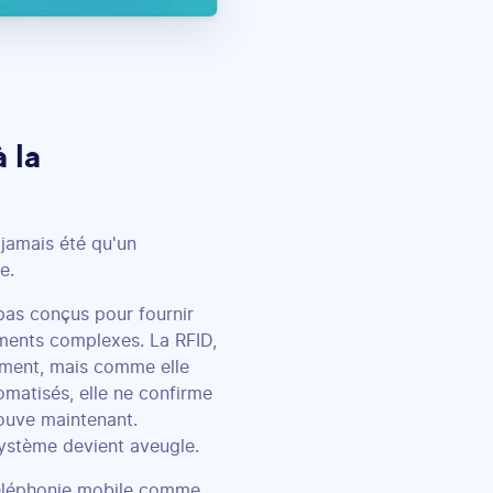
 la
 jamais été qu'un
e.
pas conçus pour fournir
ements complexes. La RFID,
nement, mais comme elle
omatisés, elle ne confirme
trouve maintenant.
système devient aveugle.
téléphonie mobile comme