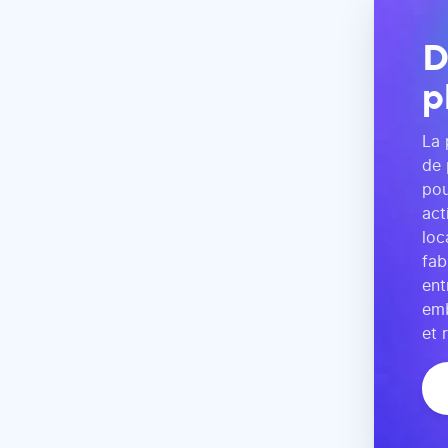
D
p
La 
de 
pou
act
loc
fab
ent
emb
et 