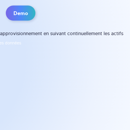
Demo
 des données