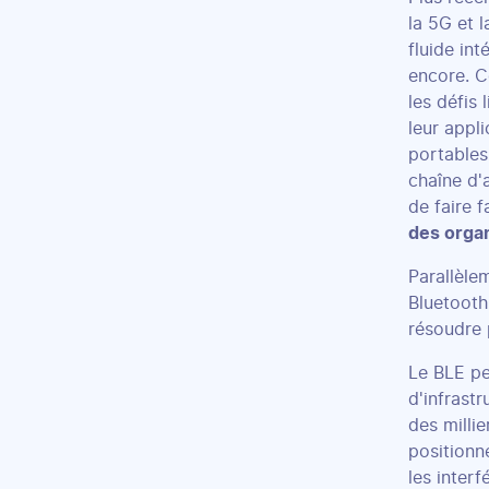
la 5G et 
fluide in
encore. 
les défis
leur appl
portables
chaîne d
de faire 
des orga
Parallèle
Bluetooth
résoudre 
Le BLE pe
d'infrast
des millie
positionn
les inter