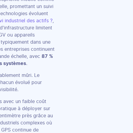
lle, promettant un suivi
 technologies évoluent
i industriel des actifs ?
,
'infrastructure limitent
AGV ou appareils
nt typiquement dans une
s entreprises continuent
rande échelle, avec
87 %
es systèmes
.
rablement mûri. Le
chacun évolué pour
sibilité.
s avec un faible coût
pratique à déployer sur
entimètre près grâce au
dustriels complexes où
e GPS continue de