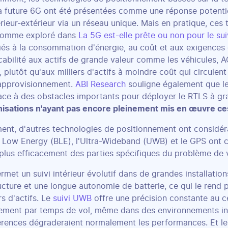
la future 6G ont été présentées comme une réponse potentie
térieur-extérieur via un réseau unique. Mais en pratique, ces
Comme exploré dans
La 5G est-elle prête ou non pour le suiv
 liés à la consommation d'énergie, au coût et aux exigences d
icabilité aux actifs de grande valeur comme les véhicules, 
, plutôt qu'aux milliers d'actifs à moindre coût qui circule
'approvisionnement.
ABI Research
souligne également que le
face à des obstacles importants pour déployer le RTLS à g
nisations n'ayant pas encore pleinement mis en œuvre c
ment, d'autres technologies de positionnement ont considé
 Low Energy (BLE), l'Ultra-Wideband (UWB) et le GPS ont 
plus efficacement des parties spécifiques du problème de vi
rmet un suivi intérieur évolutif dans de grandes installation
ructure et une longue autonomie de batterie, ce qui le rend 
rs d'actifs. Le
suivi UWB
offre une précision constante au c
ement par temps de vol, même dans des environnements in
férences dégraderaient normalement les performances. Et l