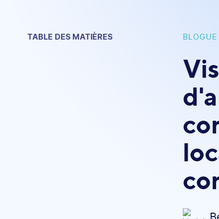
TABLE DES MATIÈRES
BLOGUE
Vis
d'
co
loc
co
B