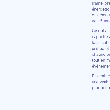
s'amélior
énergétiq
des cas d
voir
5 inn
Ce qui a 
capacité 
localisat
unifiée e
chaque en
tout en m
événement
Ensemble,
une visib
productio