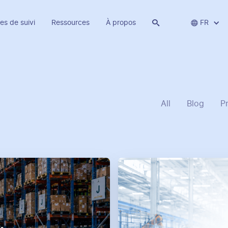
es de suivi
Ressources
À propos


FR
All
Blog
P