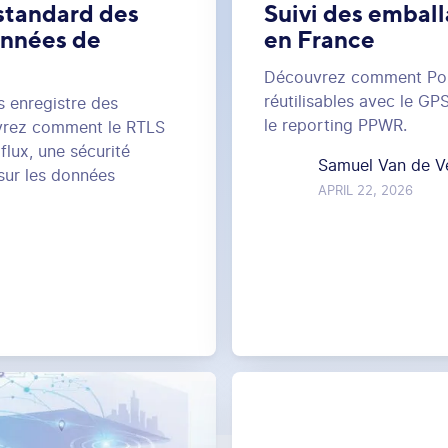
 standard des
Suivi des emball
onnées de
en France
Découvrez comment Pozyx
réutilisables avec le GPS
s enregistre des
le reporting PPWR.
vrez comment le RTLS
 flux, une sécurité
Samuel Van de V
 sur les données
APRIL 22, 2026