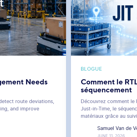
BLOGUE
gement Needs
Comment le RTLS 
séquencement
etect route deviations,
Découvrez comment le RT
oning, and improve
Just-in-Time, le séquence
matériaux grâce au suiv
Samuel Van de V
JUNE 11, 2026