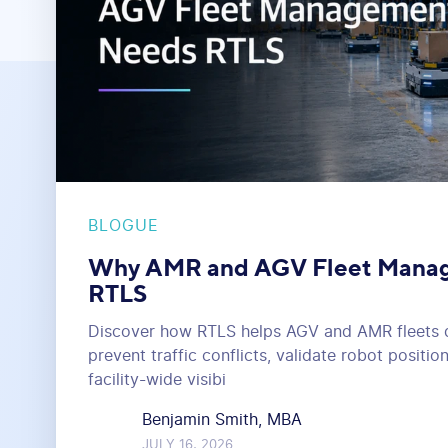
BLOGUE
Why AMR and AGV Fleet Mana
RTLS
Discover how RTLS helps AGV and AMR fleets d
prevent traffic conflicts, validate robot positi
facility-wide visibi
Benjamin Smith, MBA
JULY 16, 2026