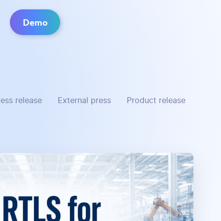
Demo
ress release
External press
Product release